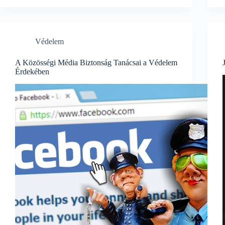
Az
új
generációs
védelmi
Védelem
technológiák
a
kiberbiztonságban
A Közösségi Média Biztonság Tanácsai a Védelem
Érdekében