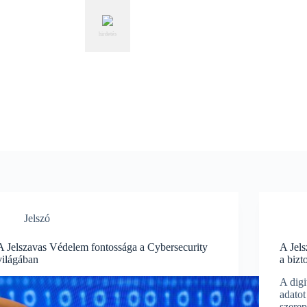
hirdetés
Jelszó
A Jelszavas Védelem fontossága a Cybersecurity
A Jels
világában
a biz
A digi
adatot
szere