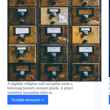
A digitális világban való navigálás során a
biztonság kiemelt szerepet játszik. A jelszó
szerkrény használata lehet az…
Tovább olvasom
5
Fontos