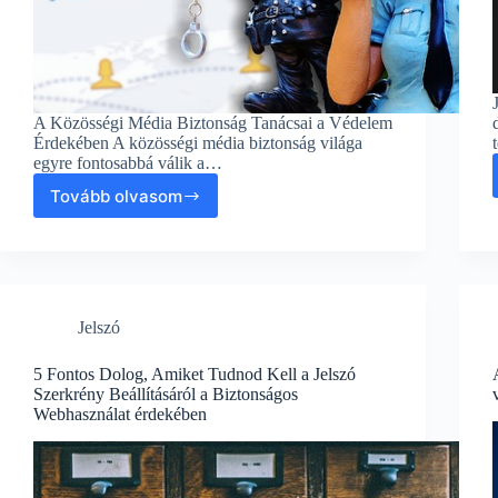
A Közösségi Média Biztonság Tanácsai a Védelem
Érdekében A közösségi média biztonság világa
egyre fontosabbá válik a…
Tovább olvasom
A
Közösségi
Média
Biztonság
Tanácsai
a
Jelszó
Védelem
Érdekében
5 Fontos Dolog, Amiket Tudnod Kell a Jelszó
Szerkrény Beállításáról a Biztonságos
Webhasználat érdekében