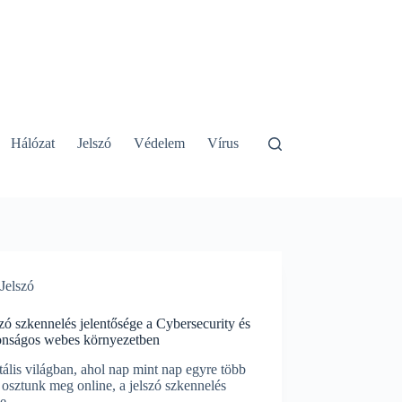
Hálózat
Jelszó
Védelem
Vírus
Jelszó
zó szkennelés jelentősége a Cybersecurity és
tonságos webes környezetben
tális világban, ahol nap mint nap egyre több
 osztunk meg online, a jelszó szkennelés
pe…