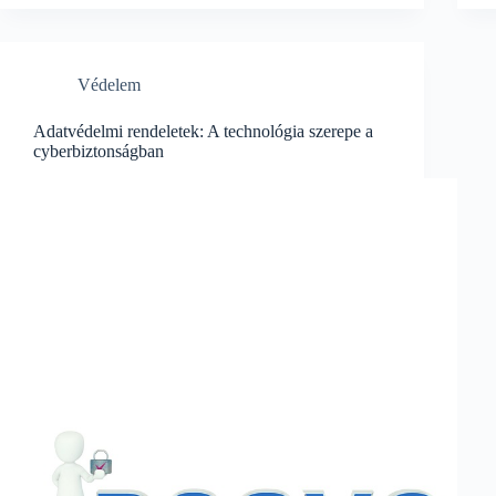
Dolog,
Amiket
Tudnod
Kell
Védelem
a
Jelszó
Szerkrény
Adatvédelmi rendeletek: A technológia szerepe a
Beállításáról
cyberbiztonságban
a
Biztonságos
Webhasználat
érdekében