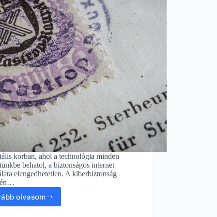
tális korban, ahol a technológia minden
tünkbe behatol, a biztonságos internet
lata elengedhetetlen. A kiberbiztonság
etén…
vább olvasom
A
Tanúsítvány