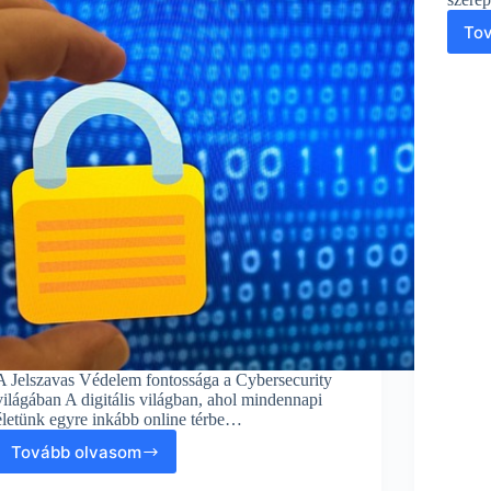
To
A Jelszavas Védelem fontossága a Cybersecurity
világában A digitális világban, ahol mindennapi
életünk egyre inkább online térbe…
Tovább olvasom
A
Jelszavas