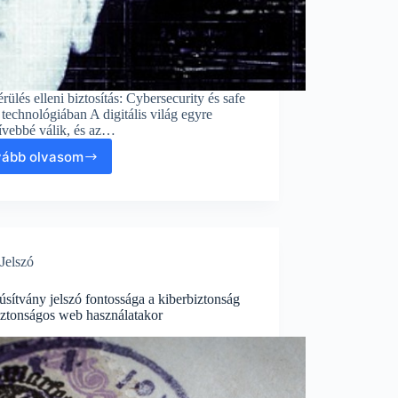
rülés elleni biztosítás: Cybersecurity és safe
technológiában A digitális világ egyre
ívebbé válik, és az…
vább olvasom
Adatsérülés
elleni
biztosítás:
Cybersecurity
és
safe
Jelszó
web
a
technológiában
sítvány jelszó fontossága a kiberbiztonság
iztonságos web használatakor