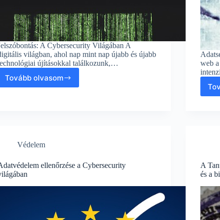
Jelszóbontás: A Cybersecurity Világában A
digitális világban, ahol nap mint nap újabb és újabb
Adatsé
technológiai újításokkal találkozunk,…
web a 
intenz
Tovább olvasom
Jelszóbontás:
To
A
Cybersecurity
Világában
Védelem
Adatvédelem ellenőrzése a Cybersecurity
A Tanú
világában
és a b