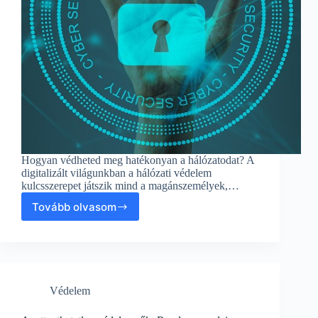
Hogyan védheted meg hatékonyan a hálózatodat? A
digitalizált világunkban a hálózati védelem
kulcsszerepet játszik mind a magánszemélyek,…
Tovább olvasom
Hogyan
védheted
meg
hatékonyan
a
hálózatodat?
Védelem