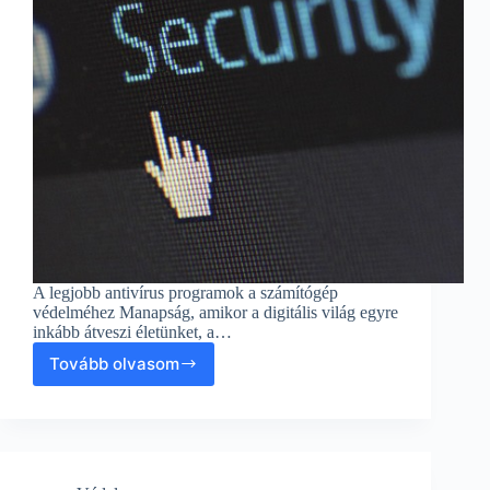
A legjobb antivírus programok a számítógép
védelméhez Manapság, amikor a digitális világ egyre
inkább átveszi életünket, a…
Tovább olvasom
„A
legjobb
antivírus
programok
a
számítógép