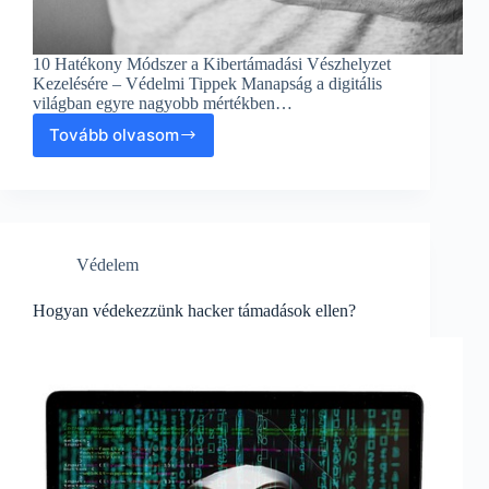
10 Hatékony Módszer a Kibertámadási Vészhelyzet
Kezelésére – Védelmi Tippek Manapság a digitális
világban egyre nagyobb mértékben…
Tovább olvasom
10
Hatékony
Módszer
a
Kibertámadási
Vészhelyzet
Védelem
Kezelésére
–
Védelmi
Hogyan védekezzünk hacker támadások ellen?
Tippek