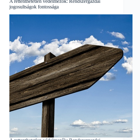
A rettenthetetlen védelmezők: Rendszergazdai
jogosultságok fontossága