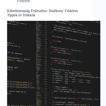
Védelem
védelméhez”
Kiberbiztonság Fejlesztése: Hatékony Védelem
Tippek és Trükkök