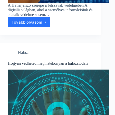
A Háttérjelszó szerepe a Jelszavak védelmében A
digitális világban, ahol a személyes információink és
adataik védelme sosem…
Tovább olvasom
A
Háttérjelszó
szerepe
a
Jelszavak
védelmében
Hálózat
Hogyan védheted meg hatékonyan a hálózatodat?