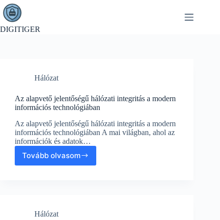
Skip
to
content
DIGITIGER
Hálózat
Az alapvető jelentőségű hálózati integritás a modern
információs technológiában
Az alapvető jelentőségű hálózati integritás a modern
információs technológiában A mai világban, ahol az
információk és adatok…
Tovább olvasom
Az
alapvető
jelentőségű
hálózati
integritás
a
Hálózat
modern