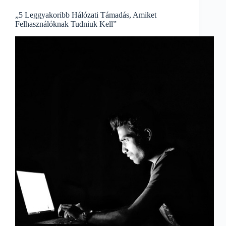
információs
technológiában
„5 Leggyakoribb Hálózati Támadás, Amiket
Felhasználóknak Tudniuk Kell”