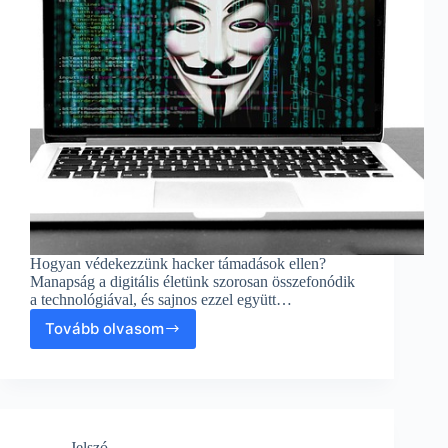
Hogyan védekezzünk hacker támadások ellen?
Manapság a digitális életünk szorosan összefonódik
a technológiával, és sajnos ezzel együtt…
Tovább olvasom
Hogyan
védekezzünk
hacker
támadások
ellen?
Jelszó