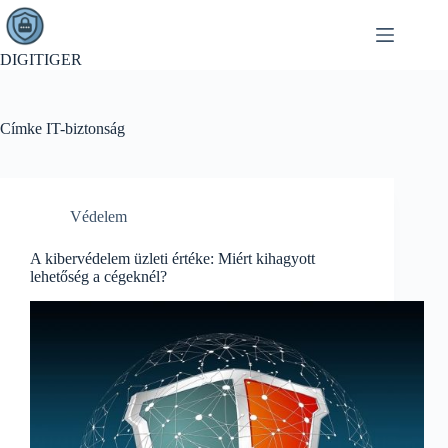
Skip
to
content
DIGITIGER
Címke
IT-biztonság
Védelem
A kibervédelem üzleti értéke: Miért kihagyott
lehetőség a cégeknél?