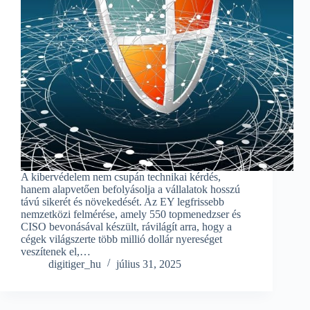
A kibervédelem nem csupán technikai kérdés,
hanem alapvetően befolyásolja a vállalatok hosszú
távú sikerét és növekedését. Az EY legfrissebb
nemzetközi felmérése, amely 550 topmenedzser és
CISO bevonásával készült, rávilágít arra, hogy a
cégek világszerte több millió dollár nyereséget
veszítenek el,…
digitiger_hu
július 31, 2025