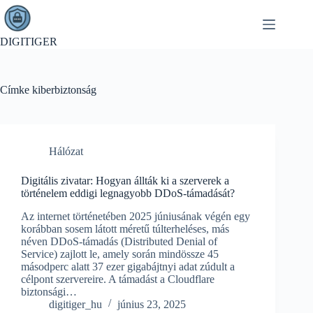
Skip
to
content
DIGITIGER
Címke
kiberbiztonság
Hálózat
Digitális zivatar: Hogyan állták ki a szerverek a
történelem eddigi legnagyobb DDoS-támadását?
Az internet történetében 2025 júniusának végén egy
korábban sosem látott méretű túlterheléses, más
néven DDoS-támadás (Distributed Denial of
Service) zajlott le, amely során mindössze 45
másodperc alatt 37 ezer gigabájtnyi adat zúdult a
célpont szervereire. A támadást a Cloudflare
biztonsági…
digitiger_hu
június 23, 2025