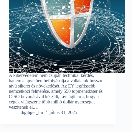
A kibervédelem nem csupán technikai kérdés,
hanem alapvetően befolyásolja a vállalatok hosszú
távú sikerét és növekedését. Az EY legfrissebb
nemzetközi felmérése, amely 550 topmenedzser és
CISO bevonásával készült, rávilágít arra, hogy a
cégek világszerte több millió dollár nyereséget
veszítenek el,…
digitiger_hu
július 31, 2025