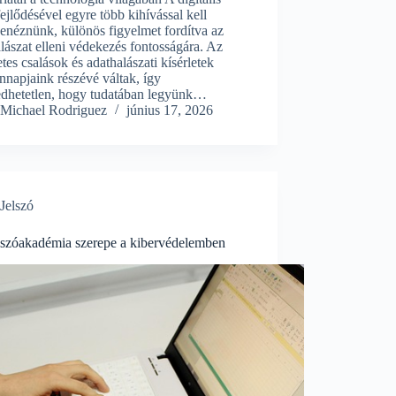
fejlődésével egyre több kihívással kell
enéznünk, különös figyelmet fordítva az
lászat elleni védekezés fontosságára. Az
etes csalások és adathalászati kísérletek
napjaink részévé váltak, így
edhetetlen, hogy tudatában legyünk…
Michael Rodriguez
június 17, 2026
Jelszó
lszóakadémia szerepe a kibervédelemben