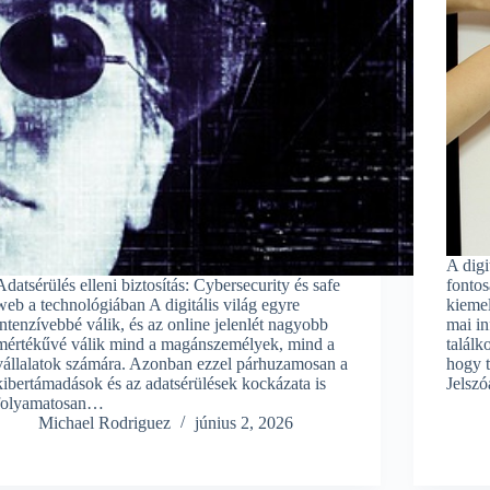
A digi
Adatsérülés elleni biztosítás: Cybersecurity és safe
fontos
web a technológiában A digitális világ egyre
kiemel
intenzívebbé válik, és az online jelenlét nagyobb
mai in
mértékűvé válik mind a magánszemélyek, mind a
találk
vállalatok számára. Azonban ezzel párhuzamosan a
hogy 
kibertámadások és az adatsérülések kockázata is
Jelsz
folyamatosan…
Michael Rodriguez
június 2, 2026