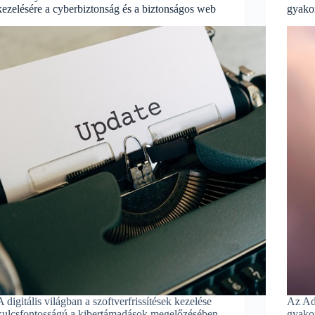
kezelésére a cyberbiztonság és a biztonságos web
gyakor
A digitális világban a szoftverfrissítések kezelése
Az Ada
kulcsfontosságú a kibertámadások megelőzésében
gyakor