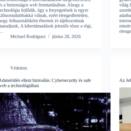
és a biztonságos web fenntartásában. Ahogy a
világ 
technológia fejlődik, úgy a fenyegetések is egyre
szemb
kifinomultabbakká válnak, ezért elengedhetetlen,
adatha
hogy felhasználóként ébernek és tájékozottnak
intern
maradjunk. A kibertámadások jelentős része a régi,
minden
…
eleng
Michael Rodriguez
június 28, 2026
Védelem
Adatsérülés elleni biztosítás: Cybersecurity és safe
Az Je
web a technológiában