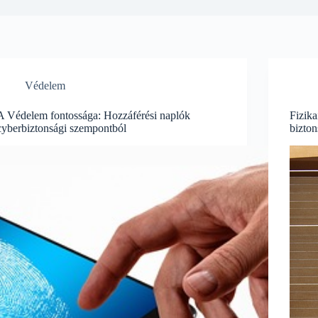
Védelem
A Védelem fontossága: Hozzáférési naplók
Fizika
cyberbiztonsági szempontból
bizto