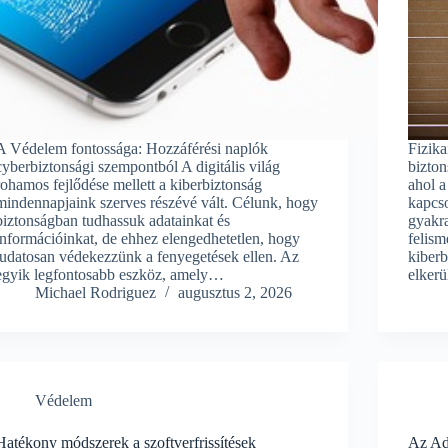
A Védelem fontossága: Hozzáférési naplók
Fizika
cyberbiztonsági szempontból A digitális világ
bizto
rohamos fejlődése mellett a kiberbiztonság
ahol a
mindennapjaink szerves részévé vált. Célunk, hogy
kapcso
biztonságban tudhassuk adatainkat és
gyakra
információinkat, de ehhez elengedhetetlen, hogy
felism
tudatosan védekezzünk a fenyegetések ellen. Az
kiberb
egyik legfontosabb eszköz, amely…
elker
Michael Rodriguez
augusztus 2, 2026
Védelem
Hatékony módszerek a szoftverfrissítések
Az Ada