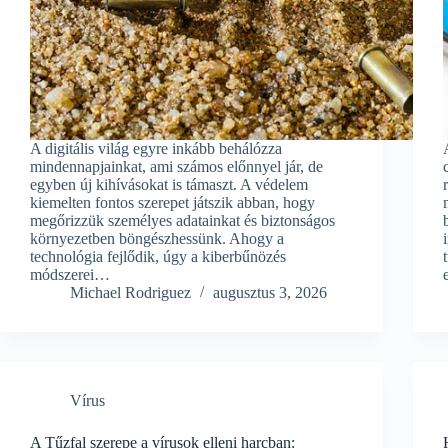
A digitális világ egyre inkább behálózza
mindennapjainkat, ami számos előnnyel jár, de
egyben új kihívásokat is támaszt. A védelem
kiemelten fontos szerepet játszik abban, hogy
megőrizzük személyes adatainkat és biztonságos
környezetben böngészhessünk. Ahogy a
technológia fejlődik, úgy a kiberbűnözés
módszerei…
Michael Rodriguez
augusztus 3, 2026
Vírus
A Tűzfal szerepe a vírusok elleni harcban: