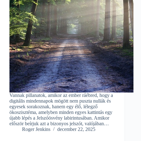
Vannak pillanatok, amikor az ember ráébred, hogy a
digitális mindennapok mögött nem puszta nullák és
egyesek sorakoznak, hanem egy élő, lélegző
ökoszisztéma, amelyben minden egyes kattintás egy
újabb lépés a Jelszóösvény labirintusában. Amikor
először beírjuk azt a bizonyos jelszót, valójában…
Roger Jenkins
december 22, 2025