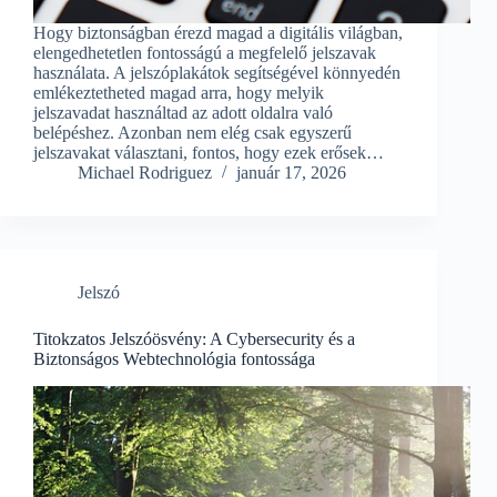
Hogy biztonságban érezd magad a digitális világban,
elengedhetetlen fontosságú a megfelelő jelszavak
használata. A jelszóplakátok segítségével könnyedén
emlékeztetheted magad arra, hogy melyik
jelszavadat használtad az adott oldalra való
belépéshez. Azonban nem elég csak egyszerű
jelszavakat választani, fontos, hogy ezek erősek…
Michael Rodriguez
január 17, 2026
Jelszó
Titokzatos Jelszóösvény: A Cybersecurity és a
Biztonságos Webtechnológia fontossága