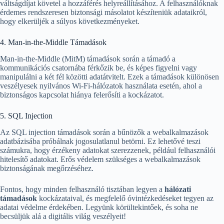
váltságdíjat követel a hozzáférés helyreállításához. A felhasználóknak
érdemes rendszeresen biztonsági másolatot készíteniük adataikról,
hogy elkerüljék a súlyos következményeket.
4. Man-in-the-Middle Támadások
Man-in-the-Middle (MitM) támadások során a támadó a
kommunikációs csatornába férkőzik be, és képes figyelni vagy
manipulálni a két fél közötti adatátvitelt. Ezek a támadások különösen
veszélyesek nyilvános Wi-Fi-hálózatok használata esetén, ahol a
biztonságos kapcsolat hiánya felerősíti a kockázatot.
5. SQL Injection
Az SQL injection támadások során a bűnözők a webalkalmazások
adatbázisába próbálnak jogosulatlanul betörni. Ez lehetővé teszi
számukra, hogy érzékeny adatokat szerezzenek, például felhasználói
hitelesítő adatokat. Erős védelem szükséges a webalkalmazások
biztonságának megőrzéséhez.
Fontos, hogy minden felhasználó tisztában legyen a
hálózati
támadások
kockázataival, és megfelelő óvintézkedéseket tegyen az
adatai védelme érdekében. Legyünk körültekintőek, és soha ne
becsüljük alá a digitális világ veszélyeit!