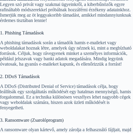
Legyen szó privát vagy szakmai ügyeinkről, a kiberbűnözők egyre
rafináltabb módszerekkel próbálnak hozzáférni érzékeny adatainkhoz.
Ismerjük meg az öt leggyakoribb támadást, amikkel mindannyiunknak
érdemes tisztában lennie!
1. Phishing Támadások
A phishing támadások során a támadók hamis e-maileket vagy
weboldalakat hoznak létre, amelyek úgy néznek ki, mint a megbízható
források. Céljuk, hogy rávegyenek minket a személyes információk,
például jelszavak vagy banki adatok megadására. Mindig legyünk
óvatosak, ha gyanús e-maileket kapunk, és ellenőrizzük a forrást!
2. DDoS Támadások
A DDoS (Distributed Denial of Service) támadások célja, hogy
leállítsák egy szolgáltatás működését egy hatalmas mennyiségű, hamis
forgalommal. Ez a technika különösen veszélyes lehet nagyobb cégek
vagy weboldalak számára, hiszen azok üzleti működését is
fenyegetheti.
3. Ransomware (Zsarolóprogram)
A ransomware olyan kártevő, amely zárolja a felhasználó fájljait, majd