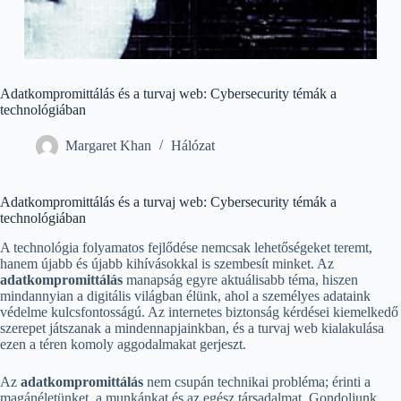
Adatkompromittálás és a turvaj web: Cybersecurity témák a
technológiában
Margaret Khan
Hálózat
Adatkompromittálás és a turvaj web: Cybersecurity témák a
technológiában
A technológia folyamatos fejlődése nemcsak lehetőségeket teremt,
hanem újabb és újabb kihívásokkal is szembesít minket. Az
adatkompromittálás
manapság egyre aktuálisabb téma, hiszen
mindannyian a digitális világban élünk, ahol a személyes adataink
védelme kulcsfontosságú. Az internetes biztonság kérdései kiemelkedő
szerepet játszanak a mindennapjainkban, és a turvaj web kialakulása
ezen a téren komoly aggodalmakat gerjeszt.
Az
adatkompromittálás
nem csupán technikai probléma; érinti a
magánéletünket, a munkánkat és az egész társadalmat. Gondoljunk