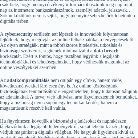
csak bele, hogy mennyi érzékeny információt osztunk meg nap mint
nap az interneten: bankszámlaszámok, személyi adatok, jelszavak…
Sokan közülünk nem is sejtik, hogy mennyire sebezhetőek lehetünk a
digitális térben.
A
cybersecurity
területén tett lépések és innovációk folyamatosan
fejlődnek, hogy megóvják az online felhasználókat a fenyegetésektől.
Az olyan stratégiák, mint a többfaktoros hitelesítés, titkosítás és
biztonsági szoftverek, segítenek minimalizálni a
data breach
kockázatát. Ezért is fontos, hogy tisztában legyünk a legújabb
technológiákkal és lehetőségeinkkel, hogy védhessük magunkat az
online veszélyekkel szemben.
Az
adatkompromittálás
nem csupán egy címke, hanem valós
következményekkel járó esemény is. Az online közösségünk
biztonságának fenntartásához elengedhetetlen, hogy tudatosan bánjunk
az adatainkkal. A turvaj web kihívásai arra figyelmeztetnek bennünket,
hogy a biztonság nem csupán egy technikai kérdés, hanem a
magatartásunk részévé kell válnia.
Ha figyelmesen követjük a biztonsági ajánlásokat és naprakészen
tájékozódunk a legújabb fejleményekről, sokat tehetünk azért, hogy
védjük magunkat a digitális világban. Ne hagyjuk figyelmen kívül az
adataink védelmét! Emlékezzünk, hogy a tudatosság és a technológiai