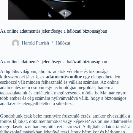
Az online adatmentés jelentősége a hálózati biztonságban
Harold Parrish
Hálózat
Az online adatmentés jelentősége a hálózati biztonságban
A digitális világban, ahol az adatok védelme és biztonsága
kulcsszerepet játszik, az
adatmentés online
egy elengedhetetlen
eszközzé vált minden felhasználó és vállalat számára. Az online
adatmentés nem csupán egy technológiai megoldás, hanem a
tapasztalataink és emlékeink megőrzésének módja is. Ma már egyre
több ember és cég számára nyilvánvalóvá válik, hogy a biztonságos
adatkezelés elengedhetetlen a sikerhez.
Gondoljunk csak bele: mennyire frusztráló érzés, amikor elveszítjük a
fontos fájlokat, dokumentumokat vagy képeket? Az online adatmentési
megoldások azonban enyhítik ezt a stresszt. A digitális adatok tárolása
felhőszolgáltatásokban lehetővé teszi, hogy bármikor és bárhonnan