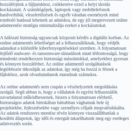
hozzáférjünk a fájljainkhoz, csökkentve ezzel a helyi tárolás
kockázatait. A számítógépek, laptopok vagy mobiltelefonok
hardverhibái, vírusfertőzések és egyéb váratlan események mind
romboló hatással lehetnek az adatokra, de egy jól megtervezett online
adatmentési stratégia minimalizálja ezeket a kockázatokat.
A hálózati biztonság ugyancsak központi kérdés a digitális korban. Az
online adatmentés lehetőséget ad a felhasználóknak, hogy védjék
adataikat a különféle kiberfenyegetésekkel szemben. A folyamatosan
fejlődő malware- és ransomware-támadások miatt létfontosságú, hogy
mindenki rendelkezzen biztonsági másolatokkal, amelyekhez gyorsan
és könnyen hozzáférhet. Az online adatmentő szolgáltatások
legtöbbször titkosítják az adatokat, így még ha hozzá is férnek a
fájlokhoz, azok olvashatatlanok maradnak számukra.
Az online adatmentés nem csupán a vészhelyzetek megoldására
szolgál. Segít abban is, hogy a vállalatok és egyéni felhasználók
zavartalanul működhessenek, hiszen a folyamatosan elérhető,
biztonságos adatok birtokában bátrabban vághatnak bele új
projektekbe, fejlesztésekbe vagy személyes céljaik megvalósításába.
Az adatok rendszeres mentése révén könnyen visszaállíthatóak a
korábbi állapotok, így időt és energiát takaríthatunk meg egy esetleges
adatvesztés során.