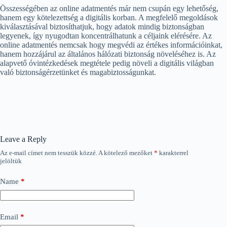
Összességében az online adatmentés már nem csupán egy lehetőség,
hanem egy kötelezettség a digitális korban. A megfelelő megoldások
kiválasztásával biztosíthatjuk, hogy adatok mindig biztonságban
legyenek, így nyugodtan koncentrálhatunk a céljaink elérésére. Az
online adatmentés nemcsak hogy megvédi az értékes információinkat,
hanem hozzájárul az általános hálózati biztonság növeléséhez is. Az
alapvető óvintézkedések megtétele pedig növeli a digitális világban
való biztonságérzetünket és magabiztosságunkat.
Leave a Reply
Az e-mail címet nem tesszük közzé.
A kötelező mezőket
*
karakterrel
jelöltük
Name
*
Email
*