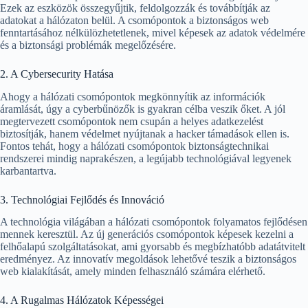
Ezek az eszközök összegyűjtik, feldolgozzák és továbbítják az
adatokat a hálózaton belül. A csomópontok a biztonságos web
fenntartásához nélkülözhetetlenek, mivel képesek az adatok védelmére
és a biztonsági problémák megelőzésére.
2. A Cybersecurity Hatása
Ahogy a hálózati csomópontok megkönnyítik az információk
áramlását, úgy a cyberbűnözők is gyakran célba veszik őket. A jól
megtervezett csomópontok nem csupán a helyes adatkezelést
biztosítják, hanem védelmet nyújtanak a hacker támadások ellen is.
Fontos tehát, hogy a hálózati csomópontok biztonságtechnikai
rendszerei mindig naprakészen, a legújabb technológiával legyenek
karbantartva.
3. Technológiai Fejlődés és Innováció
A technológia világában a hálózati csomópontok folyamatos fejlődésen
mennek keresztül. Az új generációs csomópontok képesek kezelni a
felhőalapú szolgáltatásokat, ami gyorsabb és megbízhatóbb adatátvitelt
eredményez. Az innovatív megoldások lehetővé teszik a biztonságos
web kialakítását, amely minden felhasználó számára elérhető.
4. A Rugalmas Hálózatok Képességei