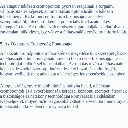
Az adaptív hálózati csomópontok gyorsan reagálnak a forgalmi
változásokra és képesek automatikusan optimalizálni a hálózati
teljesítményt. Ez különösen fontos a biztonságos adatátvitel
szempontjából, mivel csökkenti a potenciális kockázatokat és
fenyegetéseket. Az optimalizált rendszerek garantálják az adatfolyam
zavartalan működését, így védve a felhasználók érzékeny információit.
5. Az Oktatás és Tudatosság Fontossága
A hálózati csomópontok működésének megértése kulcsszerepet játszik
a felhasználók tudatosságának növelésében a cyberbiztonsággal és a
technológiai fejlődéssel kapcsolatban. Az oktatás révén a felhasználók
képesek lesznek biztonsági intézkedéseket hozni, és tudni fogják,
hogyan védhetik meg adataikat a lehetséges fenyegetésekkel szemben.
Ahogy a világ egyre inkább digitális irányba halad, a hálózati
csomópontok és a cyberbiztonság kérdései központi szerepet játszanak
a biztonságos és hatékony technológiai környezet kialakításában.
Képzeljük el, milyen biztonságosabbá válhatna a web, ha mindannyian
tudatosabban közelítenénk meg ezt a témát!