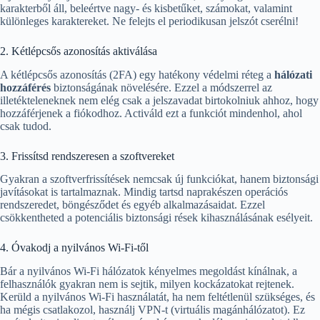
karakterből áll, beleértve nagy- és kisbetűket, számokat, valamint
különleges karaktereket. Ne felejts el periodikusan jelszót cserélni!
2. Kétlépcsős azonosítás aktiválása
A kétlépcsős azonosítás (2FA) egy hatékony védelmi réteg a
hálózati
hozzáférés
biztonságának növelésére. Ezzel a módszerrel az
illetékteleneknek nem elég csak a jelszavadat birtokolniuk ahhoz, hogy
hozzáférjenek a fiókodhoz. Activáld ezt a funkciót mindenhol, ahol
csak tudod.
3. Frissítsd rendszeresen a szoftvereket
Gyakran a szoftverfrissítések nemcsak új funkciókat, hanem biztonsági
javításokat is tartalmaznak. Mindig tartsd naprakészen operációs
rendszeredet, böngésződet és egyéb alkalmazásaidat. Ezzel
csökkentheted a potenciális biztonsági rések kihasználásának esélyeit.
4. Óvakodj a nyilvános Wi-Fi-től
Bár a nyilvános Wi-Fi hálózatok kényelmes megoldást kínálnak, a
felhasználók gyakran nem is sejtik, milyen kockázatokat rejtenek.
Kerüld a nyilvános Wi-Fi használatát, ha nem feltétlenül szükséges, és
ha mégis csatlakozol, használj VPN-t (virtuális magánhálózatot). Ez