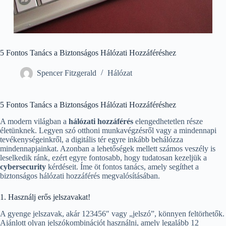
5 Fontos Tanács a Biztonságos Hálózati Hozzáféréshez
Spencer Fitzgerald
Hálózat
5 Fontos Tanács a Biztonságos Hálózati Hozzáféréshez
A modern világban a
hálózati hozzáférés
elengedhetetlen része
életünknek. Legyen szó otthoni munkavégzésről vagy a mindennapi
tevékenységeinkről, a digitális tér egyre inkább behálózza
mindennapjainkat. Azonban a lehetőségek mellett számos veszély is
leselkedik ránk, ezért egyre fontosabb, hogy tudatosan kezeljük a
cybersecurity
kérdéseit. Íme öt fontos tanács, amely segíthet a
biztonságos hálózati hozzáférés megvalósításában.
1. Használj erős jelszavakat!
A gyenge jelszavak, akár 123456″ vagy „jelszó”, könnyen feltörhetők.
Ajánlott olyan jelszókombinációt használni, amely legalább 12