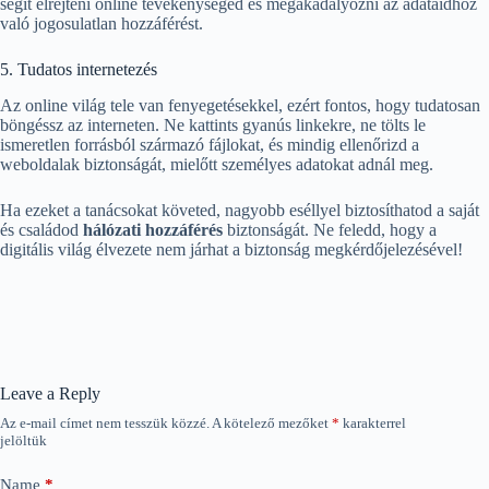
segít elrejteni online tevékenységed és megakadályozni az adataidhoz
való jogosulatlan hozzáférést.
5. Tudatos internetezés
Az online világ tele van fenyegetésekkel, ezért fontos, hogy tudatosan
böngéssz az interneten. Ne kattints gyanús linkekre, ne tölts le
ismeretlen forrásból származó fájlokat, és mindig ellenőrizd a
weboldalak biztonságát, mielőtt személyes adatokat adnál meg.
Ha ezeket a tanácsokat követed, nagyobb eséllyel biztosíthatod a saját
és családod
hálózati hozzáférés
biztonságát. Ne feledd, hogy a
digitális világ élvezete nem járhat a biztonság megkérdőjelezésével!
Leave a Reply
Az e-mail címet nem tesszük közzé.
A kötelező mezőket
*
karakterrel
jelöltük
Name
*