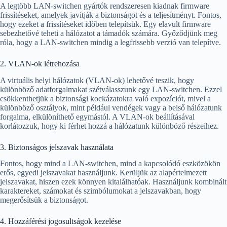
A legtöbb LAN-switchen gyártók rendszeresen kiadnak firmware
frissítéseket, amelyek javítják a biztonságot és a teljesítményt. Fontos,
hogy ezeket a frissítéseket időben telepítsük. Egy elavult firmware
sebezhetővé teheti a hálózatot a támadók számára. Győződjünk meg
róla, hogy a LAN-switchen mindig a legfrissebb verzió van telepítve.
2. VLAN-ok létrehozása
A virtuális helyi hálózatok (VLAN-ok) lehetővé teszik, hogy
különböző adatforgalmakat szétválasszunk egy LAN-switchen. Ezzel
csökkenthetjük a biztonsági kockázatokra való expozíciót, mivel a
különböző osztályok, mint például vendégek vagy a belső hálózatunk
forgalma, elkülöníthető egymástól. A VLAN-ok beállításával
korlátozzuk, hogy ki férhet hozzá a hálózatunk különböző részeihez.
3. Biztonságos jelszavak használata
Fontos, hogy mind a LAN-switchen, mind a kapcsolódó eszközökön
erős, egyedi jelszavakat használjunk. Kerüljük az alapértelmezett
jelszavakat, hiszen ezek könnyen kitalálhatóak. Használjunk kombinált
karaktereket, számokat és szimbólumokat a jelszavakban, hogy
megerősítsük a biztonságot.
4. Hozzáférési jogosultságok kezelése