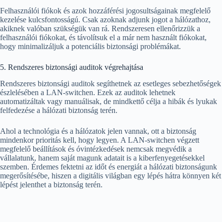
Felhasználói fiókok és azok hozzáférési jogosultságainak megfelelő
kezelése kulcsfontosságú. Csak azoknak adjunk jogot a hálózathoz,
akiknek valóban szükségük van rá. Rendszeresen ellenőrizzük a
felhasználói fiókokat, és távolítsuk el a már nem használt fiókokat,
hogy minimalizáljuk a potenciális biztonsági problémákat.
5. Rendszeres biztonsági auditok végrehajtása
Rendszeres biztonsági auditok segíthetnek az esetleges sebezhetőségek
észlelésében a LAN-switchen. Ezek az auditok lehetnek
automatizáltak vagy manuálisak, de mindkettő célja a hibák és lyukak
felfedezése a hálózati biztonság terén.
Ahol a technológia és a hálózatok jelen vannak, ott a biztonság
mindenkor prioritás kell, hogy legyen. A LAN-switchen végzett
megfelelő beállítások és óvintézkedések nemcsak megvédik a
vállalatunk, hanem saját magunk adatait is a kiberfenyegetésekkel
szemben. Érdemes fektetni az időt és energiát a hálózati biztonságunk
megerősítésébe, hiszen a digitális világban egy lépés hátra könnyen két
lépést jelenthet a biztonság terén.