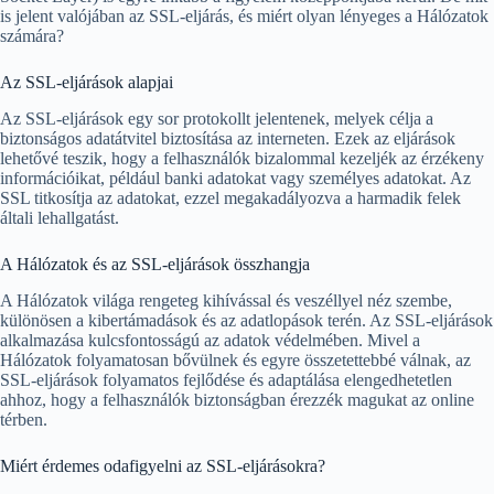
is jelent valójában az SSL-eljárás, és miért olyan lényeges a Hálózatok
számára?
Az SSL-eljárások alapjai
Az SSL-eljárások egy sor protokollt jelentenek, melyek célja a
biztonságos adatátvitel biztosítása az interneten. Ezek az eljárások
lehetővé teszik, hogy a felhasználók bizalommal kezeljék az érzékeny
információikat, például banki adatokat vagy személyes adatokat. Az
SSL titkosítja az adatokat, ezzel megakadályozva a harmadik felek
általi lehallgatást.
A Hálózatok és az SSL-eljárások összhangja
A Hálózatok világa rengeteg kihívással és veszéllyel néz szembe,
különösen a kibertámadások és az adatlopások terén. Az SSL-eljárások
alkalmazása kulcsfontosságú az adatok védelmében. Mivel a
Hálózatok folyamatosan bővülnek és egyre összetettebbé válnak, az
SSL-eljárások folyamatos fejlődése és adaptálása elengedhetetlen
ahhoz, hogy a felhasználók biztonságban érezzék magukat az online
térben.
Miért érdemes odafigyelni az SSL-eljárásokra?