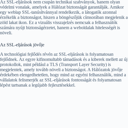
Az SSL-eljárások nem csupán technikai szabványok, hanem olyan
védelmi vonalak, amelyek a Hálózat biztonságát garantálják. Amikor
egy weblap SSL-tanúsítvánnyal rendelkezik, a látogatók azonnal
érzékelik a biztonságot, hiszen a böngészőjük címsorában megjelenik a
zöld lakat ikon. Ez a vizuális visszajelzés nemcsak a felhasználók
számára nyújt biztonságérzetet, hanem a weboldalak hitelességét is
növeli.
Az SSL-eljárások jövője
A technológiai fejlődés révén az SSL-eljárások is folyamatosan
fejlődnek. Az egyre kifinomultabb támadások és a kiberek mellett az új
protokollok, mint például a TLS (Transport Layer Security) is
megjelentek, amely tovább növeli a biztonságot. A Hálózatok jövője
érdekében elengedhetetlen, hogy mind az egyéni felhasználók, mind a
vállalatok felismerjék az SSL-eljárások fontosságát és folyamatosan
lépést tartsanak a legújabb fejlesztésekkel.