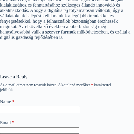
kialakításához és fenntartásához szükséges állandó innováció és
alkalmazkodás. Ahogy a digitális táj folyamatosan változik, úgy a
vállalatoknak is lépést kell tartaniuk a legújabb trendekkel és
fenyegetésekkel, hogy a felhasználók biztonságban érezhessék
magukat. Az elkövetkező években a kiberbiztonság még
hangsúlyosabbá válik a
szerver farmok
működtetésében, és ezáltal a
digitális gazdaság fejlődésében is.
Leave a Reply
Az e-mail címet nem tesszük közzé.
A kötelező mezőket
*
karakterrel
jelöltük
Name
*
Email
*