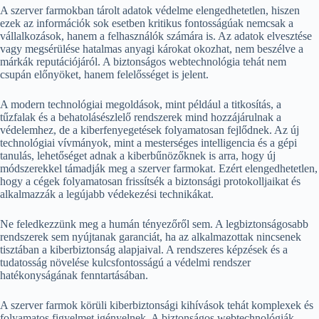
A szerver farmokban tárolt adatok védelme elengedhetetlen, hiszen
ezek az információk sok esetben kritikus fontosságúak nemcsak a
vállalkozások, hanem a felhasználók számára is. Az adatok elvesztése
vagy megsérülése hatalmas anyagi károkat okozhat, nem beszélve a
márkák reputációjáról. A biztonságos webtechnológia tehát nem
csupán előnyöket, hanem felelősséget is jelent.
A modern technológiai megoldások, mint például a titkosítás, a
tűzfalak és a behatolásészlelő rendszerek mind hozzájárulnak a
védelemhez, de a kiberfenyegetések folyamatosan fejlődnek. Az új
technológiai vívmányok, mint a mesterséges intelligencia és a gépi
tanulás, lehetőséget adnak a kiberbűnözőknek is arra, hogy új
módszerekkel támadják meg a szerver farmokat. Ezért elengedhetetlen,
hogy a cégek folyamatosan frissítsék a biztonsági protokolljaikat és
alkalmazzák a legújabb védekezési technikákat.
Ne feledkezzünk meg a humán tényezőről sem. A legbiztonságosabb
rendszerek sem nyújtanak garanciát, ha az alkalmazottak nincsenek
tisztában a kiberbiztonság alapjaival. A rendszeres képzések és a
tudatosság növelése kulcsfontosságú a védelmi rendszer
hatékonyságának fenntartásában.
A szerver farmok körüli kiberbiztonsági kihívások tehát komplexek és
folyamatos figyelmet igényelnek. A biztonságos webtechnológiák