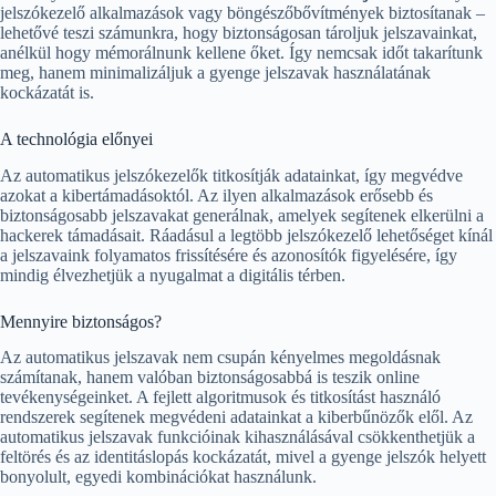
jelszókezelő alkalmazások vagy böngészőbővítmények biztosítanak –
lehetővé teszi számunkra, hogy biztonságosan tároljuk jelszavainkat,
anélkül hogy mémorálnunk kellene őket. Így nemcsak időt takarítunk
meg, hanem minimalizáljuk a gyenge jelszavak használatának
kockázatát is.
A technológia előnyei
Az automatikus jelszókezelők titkosítják adatainkat, így megvédve
azokat a kibertámadásoktól. Az ilyen alkalmazások erősebb és
biztonságosabb jelszavakat generálnak, amelyek segítenek elkerülni a
hackerek támadásait. Ráadásul a legtöbb jelszókezelő lehetőséget kínál
a jelszavaink folyamatos frissítésére és azonosítók figyelésére, így
mindig élvezhetjük a nyugalmat a digitális térben.
Mennyire biztonságos?
Az automatikus jelszavak nem csupán kényelmes megoldásnak
számítanak, hanem valóban biztonságosabbá is teszik online
tevékenységeinket. A fejlett algoritmusok és titkosítást használó
rendszerek segítenek megvédeni adatainkat a kiberbűnözők elől. Az
automatikus jelszavak funkcióinak kihasználásával csökkenthetjük a
feltörés és az identitáslopás kockázatát, mivel a gyenge jelszók helyett
bonyolult, egyedi kombinációkat használunk.