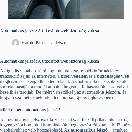
Automatikus jelszó: A titkosított webbiztonság kulcsa
Harold Parrish
Jelszó
Automatikus jelszó: A titkosított webbiztonság kulcsa
A digitális világban, ahol nap mint nap egyre több információ és
tranzakció zajlik az interneten, a
kibervédelem
és a
biztonságos web
megteremtése elengedhetetlen feladat. Az automatikus jelszókezelők
forradalmasítják a módját annak, ahogyan a felhasználók jelszavaikat
kezelik és tárolják. De miért van szükség az automatikus jelszóra, és
hogyan segíthet ez nekünk a technológia gyors fejlődésében?
Miért éppen automatikus jelszó?
A hagyományos jelszavak kezelése sokszor feszült pillanatokat okoz,
legyen szó a bonyolult kombinációk megjegyzéséről vagy a különböző
webhelyekhez való hozzáférésről. Az
automatikus jelszó
– amelyet