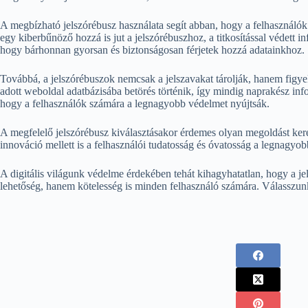
A megbízható jelszórébusz használata segít abban, hogy a felhasználók
egy kiberbűnöző hozzá is jut a jelszórébuszhoz, a titkosítással védett 
hogy bárhonnan gyorsan és biztonságosan férjetek hozzá adatainkhoz.
Továbbá, a jelszórébuszok nemcsak a jelszavakat tárolják, hanem figyel
adott weboldal adatbázisába betörés történik, így mindig naprakész inf
hogy a felhasználók számára a legnagyobb védelmet nyújtsák.
A megfelelő jelszórébusz kiválasztásakor érdemes olyan megoldást keres
innováció mellett is a felhasználói tudatosság és óvatosság a legnagyob
A digitális világunk védelme érdekében tehát kihagyhatatlan, hogy a 
lehetőség, hanem kötelesség is minden felhasználó számára. Válasszun