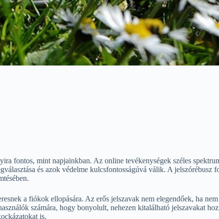
nyira fontos, mint napjainkban. Az online tevékenységek széles spektru
egválasztása és azok védelme kulcsfontosságúvá válik. A jelszórébusz 
mtésében.
snek a fiókok ellopására. Az erős jelszavak nem elegendőek, ha nem fo
lhasználók számára, hogy bonyolult, nehezen kitalálható jelszavakat ho
ockázatokat is.