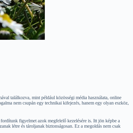
mával találkozva, mint például közösségi média használata, online
fogalma nem csupán egy technikai kifejezés, hanem egy olyan eszköz,
rdítunk figyelmet azok megfelelő kezelésére is. Itt jön képbe a
zzanak létre és tároljanak biztonságosan. Ez a megoldás nem csak