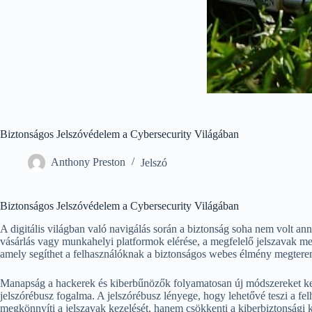
Biztonságos Jelszóvédelem a Cybersecurity Világában
Anthony Preston
Jelszó
Biztonságos Jelszóvédelem a Cybersecurity Világában
A digitális világban való navigálás során a biztonság soha nem volt an
vásárlás vagy munkahelyi platformok elérése, a megfelelő jelszavak m
amely segíthet a felhasználóknak a biztonságos webes élmény megtere
Manapság a hackerek és kiberbűnözők folyamatosan új módszereket kere
jelszórébusz fogalma. A jelszórébusz lényege, hogy lehetővé teszi a fe
megkönnyíti a jelszavak kezelését, hanem csökkenti a kiberbiztonsági k