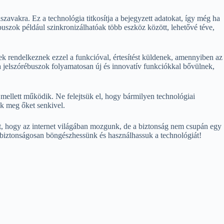
avakra. Ez a technológia titkosítja a bejegyzett adatokat, így még ha
buszok például szinkronizálhatóak több eszköz között, lehetővé téve,
ek rendelkeznek ezzel a funkcióval, értesítést küldenek, amennyiben az
 a jelszórébuszok folyamatosan új és innovatív funkciókkal bővülnek,
 mellett működik. Ne felejtsük el, hogy bármilyen technológiai
uk meg őket senkivel.
et, hogy az internet világában mozgunk, de a biztonság nem csupán egy
s biztonságosan böngészhessünk és használhassuk a technológiát!