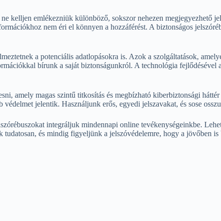
 ne kelljen emlékezniük különböző, sokszor nehezen megjegyezhető jelsz
információkhoz nem éri el könnyen a hozzáférést. A biztonságos jelszóré
meztetnek a potenciális adatlopásokra is. Azok a szolgáltatások, amely
ormációkkal bírunk a saját biztonságunkról. A technológia fejlődésével
ni, amely magas szintű titkosítás és megbízható kiberbiztonsági háttér
b védelmet jelentik. Használjunk erős, egyedi jelszavakat, és sose ossz
jelszórébuszokat integráljuk mindennapi online tevékenységeinkbe. Leh
k tudatosan, és mindig figyeljünk a jelszóvédelemre, hogy a jövőben i