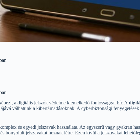
gban
gban
épezi, a digitális jelszók védelme kiemelkedő fontossággal bír. A
digitá
áblájává válhatunk a kibertámadásoknak. A cyberbiztonsági fenyegetések 
és a komplex és egyedi jelszavak használata. Az egyszerű vagy gyakran h
 bonyolult jelszavakat hoznak létre. Ezen kívül a jelszavakat lehetőleg