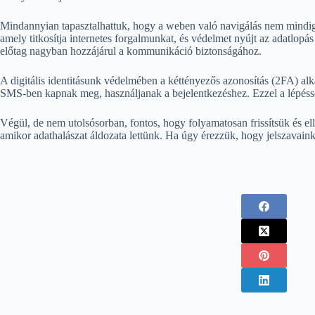
Mindannyian tapasztalhattuk, hogy a weben való navigálás nem mindig
amely titkosítja internetes forgalmunkat, és védelmet nyújt az adatlopá
előtag nagyban hozzájárul a kommunikáció biztonságához.
A digitális identitásunk védelmében a kéttényezős azonosítás (2FA) al
SMS-ben kapnak meg, használjanak a bejelentkezéshez. Ezzel a lépésse
Végül, de nem utolsósorban, fontos, hogy folyamatosan frissítsük és ell
amikor adathalászat áldozata lettünk. Ha úgy érezzük, hogy jelszavaink