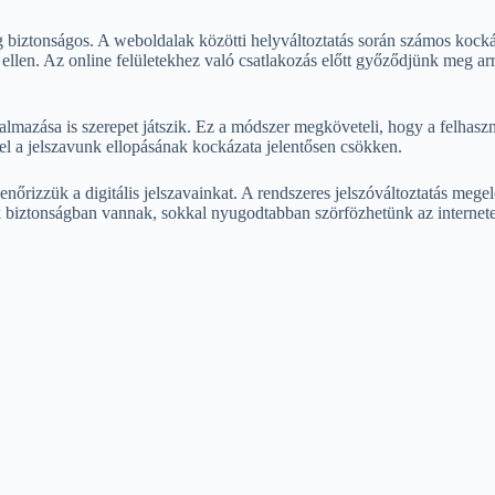
 biztonságos. A weboldalak közötti helyváltoztatás során számos kock
s ellen. Az online felületekhez való csatlakozás előtt győződjünk meg ar
kalmazása is szerepet játszik. Ez a módszer megköveteli, hogy a felhas
l a jelszavunk ellopásának kockázata jelentősen csökken.
enőrizzük a digitális jelszavainkat. A rendszeres jelszóváltoztatás meg
 biztonságban vannak, sokkal nyugodtabban szörfözhetünk az interneten, 