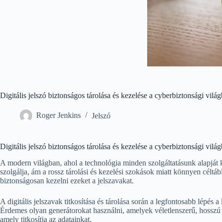
Digitális jelszó biztonságos tárolása és kezelése a cyberbiztonsági vilá
Roger Jenkins
Jelszó
Digitális jelszó biztonságos tárolása és kezelése a cyberbiztonsági vilá
A modern világban, ahol a technológia minden szolgáltatásunk alapját k
szolgálja, ám a rossz tárolási és kezelési szokások miatt könnyen célt
biztonságosan kezelni ezeket a jelszavakat.
A digitális jelszavak titkosítása és tárolása során a legfontosabb lép
Érdemes olyan generátorokat használni, amelyek véletlenszerű, hosszú és
amely titkosítja az adatainkat.