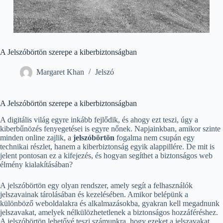
A Jelszóbörtön szerepe a kiberbiztonságban
Margaret Khan
Jelszó
A Jelszóbörtön szerepe a kiberbiztonságban
A digitális világ egyre inkább fejlődik, és ahogy ezt teszi, úgy a
kiberbűnözés fenyegetései is egyre nőnek. Napjainkban, amikor szinte
minden online zajlik, a
jelszóbörtön
fogalma nem csupán egy
technikai részlet, hanem a kiberbiztonság egyik alappillére. De mit is
jelent pontosan ez a kifejezés, és hogyan segíthet a biztonságos web
élmény kialakításában?
A jelszóbörtön egy olyan rendszer, amely segít a felhasználók
jelszavainak tárolásában és kezelésében. Amikor belépünk a
különböző weboldalakra és alkalmazásokba, gyakran kell megadnunk
jelszavakat, amelyek nélkülözhetetlenek a biztonságos hozzáféréshez.
A jelszóbörtön lehetővé teszi számunkra, hogy ezeket a jelszavakat