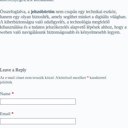
Összefoglalva, a
jelszóbörtön
nem csupán egy technikai eszköz,
hanem egy olyan biztosíték, amely segíthet minket a digitális világban.
A kiberbiztonságra való odafigyelés, a technológia megfelelő
kihasználása és a tudatos jelszókezelés alapvető lépések ahhoz, hogy a
weben való navigálásunk biztonságosabb és kényelmesebb legyen.
Leave a Reply
Az e-mail címet nem tesszük közzé.
A kötelező mezőket
*
karakterrel
jelöltük
Name
*
Email
*