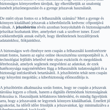
biztonságos környezetben tároljuk, így elkerülhetjük az unalomig
ismételt jelszómegosztást és a gyenge jelszavak használatát.
De miért olyan fontos ez a felhasználók számára? Mert a gyenge és
könnyen kitalálható jelszavak a kiberbűnözők kedvenc célpontjává
válnak. A
jelszóbörtön
révén azonban bonyolultabb és biztonságosabb
jelszókat hozhatunk létre, amelyeket csak a szoftver ismer. Ezzel
csökkenthetjük annak esélyét, hogy illetéktelenek hozzáférjenek
adatainkhoz, fiókjainkhoz.
A biztonságos web élménye nem csupán a felhasználó komfortérzete
miatt fontos, hanem az egész online ökoszisztéma szempontjából is. A
technológiai fejlődés lehetővé tette olyan eszközök és megoldások
létrehozását, amelyek segítenek megvédeni az adatokat, de ezek
hatékonysága nagymértékben függ a felhasználók tudatosságától és a
biztonsági intézkedések betartásától. A jelszóbörtön tehát nem csupán
egy kényelmi megoldás; a kiberbiztonság előmozdítója is.
A jelszóbörtön alkalmazása során fontos, hogy ne csupán a jelszavak
tárolása legyen a célunk, hanem a digitális életmódunk biztonságának
fokozása is. Használjunk kétfaktoros hitelesítést, és mindig figyeljünk
arra, hogy a jelszavaink ne legyenek könnyen kitalálhatóak. Emellett jó
gyakorlat, ha időről időre frissítjük a jelszavainkat, így minimalizálva a
kiberfenyegetések kockázatát.