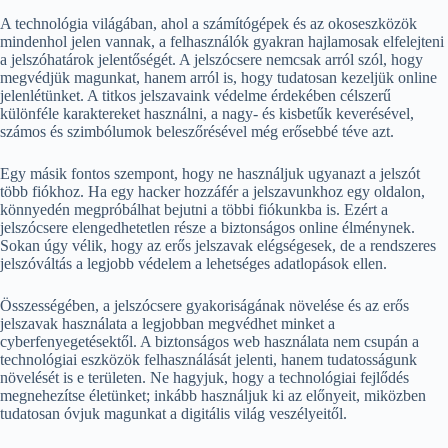
A technológia világában, ahol a számítógépek és az okoseszközök
mindenhol jelen vannak, a felhasználók gyakran hajlamosak elfelejteni
a jelszóhatárok jelentőségét. A jelszócsere nemcsak arról szól, hogy
megvédjük magunkat, hanem arról is, hogy tudatosan kezeljük online
jelenlétünket. A titkos jelszavaink védelme érdekében célszerű
különféle karaktereket használni, a nagy- és kisbetűk keverésével,
számos és szimbólumok beleszőrésével még erősebbé téve azt.
Egy másik fontos szempont, hogy ne használjuk ugyanazt a jelszót
több fiókhoz. Ha egy hacker hozzáfér a jelszavunkhoz egy oldalon,
könnyedén megpróbálhat bejutni a többi fiókunkba is. Ezért a
jelszócsere elengedhetetlen része a biztonságos online élménynek.
Sokan úgy vélik, hogy az erős jelszavak elégségesek, de a rendszeres
jelszóváltás a legjobb védelem a lehetséges adatlopások ellen.
Összességében, a jelszócsere gyakoriságának növelése és az erős
jelszavak használata a legjobban megvédhet minket a
cyberfenyegetésektől. A biztonságos web használata nem csupán a
technológiai eszközök felhasználását jelenti, hanem tudatosságunk
növelését is e területen. Ne hagyjuk, hogy a technológiai fejlődés
megnehezítse életünket; inkább használjuk ki az előnyeit, miközben
tudatosan óvjuk magunkat a digitális világ veszélyeitől.