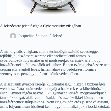
A Jelszócsere jelentősége a Cybersecurity világában
Jacqueline Stanton
Jelszó
A mai digitális világban, ahol a technológia szédítő sebességgel
fejlődik, a jelszócsere szerepe elképzelhetetlenül fontos. A
cyberbűnözők folyamatosan új módszereket keresnek arra, hogy
hozzáférjenek a felhasználók adataihoz. Éppen ezért a
jelszócsere
nem
csupán egy ajánlott lépés, hanem alapvető védekezési forma a
személyes és pénzügyi információink védelmében.
A jelszavaink gyakori cseréje kulcsfontosságú, hiszen a biztonságos
web használata során védelmet nyújt a hackerek és a kiberbűnözők
ellen. Amikor régóta használjuk ugyanazt a jelszót, megkönnyítjük a
támadók dolgát, akik szaktudásukkal és eszközeikkel könnyebben
hozzáférhetnek fiókjainkhoz. Nem elég csupán erős jelszót választani,
azt is folyamatosan frissíteni kell, hogy minimalizáljuk a kockázatokat.