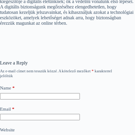
kiegészítője a digitális életünknek; ők a védelmi vonalunk első lépései.
A digitális biztonságunk megőrzéséhez elengedhetetlen, hogy
tudatosan kezeljük jelszavainkat, és kihasználjuk azokat a technológiai
eszközöket, amelyek lehetőséget adnak arra, hogy biztonságban
érezzük magunkat az online térben.
Leave a Reply
Az e-mail címet nem tesszük közzé.
A kötelező mezőket
*
karakterrel
jelöltük
Name
*
Email
*
Website