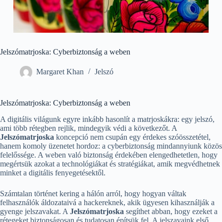
Jelszómatrjoska: Cyberbiztonság a weben
Margaret Khan
Jelszó
Jelszómatrjoska: Cyberbiztonság a weben
A digitális világunk egyre inkább hasonlít a matrjoskákra: egy jelszó,
ami több rétegben rejlik, mindegyik védi a következőt. A
Jelszómatrjoska
koncepció nem csupán egy érdekes szóösszetétel,
hanem komoly üzenetet hordoz: a cyberbiztonság mindannyiunk közös
felelőssége. A weben való biztonság érdekében elengedhetetlen, hogy
megértsük azokat a technológiákat és stratégiákat, amik megvédhetnek
minket a digitális fenyegetésektől.
Számtalan történet kering a hálón arról, hogy hogyan váltak
felhasználók áldozataivá a hackereknek, akik ügyesen kihasználják a
gyenge jelszavakat. A
Jelszómatrjoska
segíthet abban, hogy ezeket a
rétegeket biztonságosan és tudatosan építsük fel. A jelszavaink első