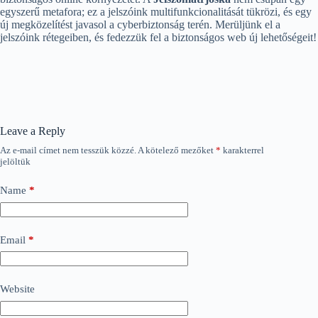
egyszerű metafora; ez a jelszóink multifunkcionalitását tükrözi, és egy
új megközelítést javasol a cyberbiztonság terén. Merüljünk el a
jelszóink rétegeiben, és fedezzük fel a biztonságos web új lehetőségeit!
Leave a Reply
Az e-mail címet nem tesszük közzé.
A kötelező mezőket
*
karakterrel
jelöltük
Name
*
Email
*
Website