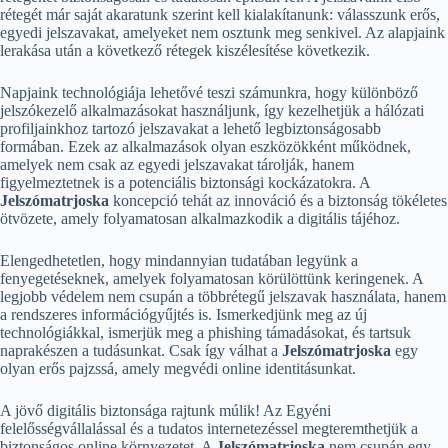
rétegét már saját akaratunk szerint kell kialakítanunk: válasszunk erős,
egyedi jelszavakat, amelyeket nem osztunk meg senkivel. Az alapjaink
lerakása után a következő rétegek kiszélesítése következik.
Napjaink technológiája lehetővé teszi számunkra, hogy különböző
jelszókezelő alkalmazásokat használjunk, így kezelhetjük a hálózati
profiljainkhoz tartozó jelszavakat a lehető legbiztonságosabb
formában. Ezek az alkalmazások olyan eszközökként működnek,
amelyek nem csak az egyedi jelszavakat tárolják, hanem
figyelmeztetnek is a potenciális biztonsági kockázatokra. A
Jelszómatrjoska
koncepció tehát az innováció és a biztonság tökéletes
ötvözete, amely folyamatosan alkalmazkodik a digitális tájéhoz.
Elengedhetetlen, hogy mindannyian tudatában legyünk a
fenyegetéseknek, amelyek folyamatosan körülöttünk keringenek. A
legjobb védelem nem csupán a többrétegű jelszavak használata, hanem
a rendszeres információgyűjtés is. Ismerkedjünk meg az új
technológiákkal, ismerjük meg a phishing támadásokat, és tartsuk
naprakészen a tudásunkat. Csak így válhat a
Jelszómatrjoska
egy
olyan erős pajzssá, amely megvédi online identitásunkat.
A jövő digitális biztonsága rajtunk múlik! Az Egyéni
felelősségvállalással és a tudatos internetezéssel megteremthetjük a
biztonságos online környezetet. A
Jelszómatrjoska
nem csupán egy