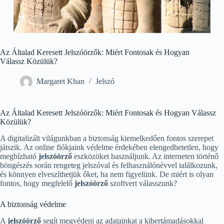
Az Általad Keresett Jelszóörzők: Miért Fontosak és Hogyan
Válassz Közülük?
Margaret Khan
Jelszó
Az Általad Keresett Jelszóörzők: Miért Fontosak és Hogyan Válassz
Közülük?
A digitalizált világunkban a biztonság kiemelkedően fontos szerepet
játszik. Az online fiókjaink védelme érdekében elengedhetetlen, hogy
megbízható
jelszóörző
eszközöket használjunk. Az interneten történő
böngészés során rengeteg jelszóval és felhasználónévvel találkozunk,
és könnyen elveszíthetjük őket, ha nem figyelünk. De miért is olyan
fontos, hogy megfelelő
jelszóörző
szoftvert válasszunk?
A biztonság védelme
A
jelszóörző
segít megvédeni az adatainkat a kibertámadásokkal