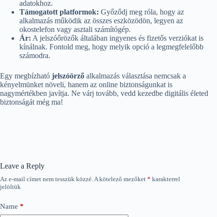
adatokhoz.
Támogatott platformok:
Győződj meg róla, hogy az
alkalmazás működik az összes eszközödön, legyen az
okostelefon vagy asztali számítógép.
Ár:
A jelszóőrözők általában ingyenes és fizetős verziókat is
kínálnak. Fontold meg, hogy melyik opció a legmegfelelőbb
számodra.
Egy megbízható
jelszóörző
alkalmazás választása nemcsak a
kényelmünket növeli, hanem az online biztonságunkat is
nagymértékben javítja. Ne várj tovább, vedd kezedbe digitális életed
biztonságát még ma!
Leave a Reply
Az e-mail címet nem tesszük közzé.
A kötelező mezőket
*
karakterrel
jelöltük
Name
*