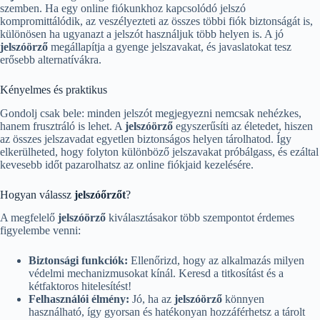
szemben. Ha egy online fiókunkhoz kapcsolódó jelszó
kompromittálódik, az veszélyezteti az összes többi fiók biztonságát is,
különösen ha ugyanazt a jelszót használjuk több helyen is. A jó
jelszóörző
megállapítja a gyenge jelszavakat, és javaslatokat tesz
erősebb alternatívákra.
Kényelmes és praktikus
Gondolj csak bele: minden jelszót megjegyezni nemcsak nehézkes,
hanem frusztráló is lehet. A
jelszóörző
egyszerűsíti az életedet, hiszen
az összes jelszavadat egyetlen biztonságos helyen tárolhatod. Így
elkerülheted, hogy folyton különböző jelszavakat próbálgass, és ezáltal
kevesebb időt pazarolhatsz az online fiókjaid kezelésére.
Hogyan válassz
jelszóőrzőt
?
A megfelelő
jelszóörző
kiválasztásakor több szempontot érdemes
figyelembe venni:
Biztonsági funkciók:
Ellenőrizd, hogy az alkalmazás milyen
védelmi mechanizmusokat kínál. Keresd a titkosítást és a
kétfaktoros hitelesítést!
Felhasználói élmény:
Jó, ha az
jelszóörző
könnyen
használható, így gyorsan és hatékonyan hozzáférhetsz a tárolt