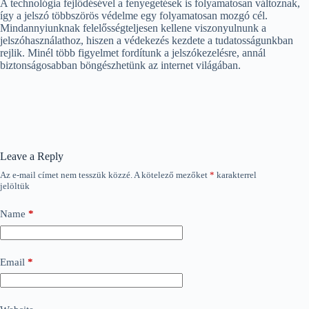
A technológia fejlődésével a fenyegetések is folyamatosan változnak,
így a jelszó többszörös védelme egy folyamatosan mozgó cél.
Mindannyiunknak felelősségteljesen kellene viszonyulnunk a
jelszóhasználathoz, hiszen a védekezés kezdete a tudatosságunkban
rejlik. Minél több figyelmet fordítunk a jelszókezelésre, annál
biztonságosabban böngészhetünk az internet világában.
Leave a Reply
Az e-mail címet nem tesszük közzé.
A kötelező mezőket
*
karakterrel
jelöltük
Name
*
Email
*