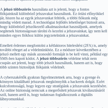
A
jelszó többszörös
használata azt is jelenti, hogy a fontos
fiókjainknál különböző jelszavakat használunk. Ez óriási előnyökkel
jár, hiszen ha az egyik jelszavunkat feltörik, a többi fiókunk még
mindig védett marad. A technológiai fejlődés lehetőséget biztosít arra,
hogy különböző jelszókezelő alkalmazásokat használjunk, amelyek
segítenek biztonságosan tárolni és kezelni a jelszavainkat, így nem kell
minden egyes fiókhoz külön jegyzetelnünk a jelszavainkat.
Emellett érdemes megfontolni a kétfaktoros hitelesítést (2FA) is, amely
további réteget ad a védelmünkhöz. Ez a módszer következtében a
jelszó mellett egy másik azonosító formáját is be kell vinni, például egy
SMS-ben kapott kódot. A
jelszó többszörös
védelme tehát nem
csupán azt jelenti, hogy több jelszót használunk, hanem azt is, hogy
több szinten biztosítjuk fiókjaink védelmét.
A cyberszakértők gyakran figyelmeztetnek arra, hogy a gyenge és
könnyen kitalálható jelszavak megkönnyítik a hackerek dolgát. Ezért
kulcsfontosságú, hogy legyen egy stratégiánk a jelszavaink kezelésére.
Az online biztonság nemcsak a megerősített jelszavak kiválasztásáról
szól, hanem arról is, hogy tudatosan foglalkozzunk a digitális
lábnyomunkkal.