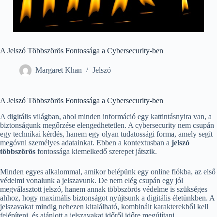
A Jelszó Többszörös Fontossága a Cybersecurity-ben
Margaret Khan
Jelszó
A Jelszó Többszörös Fontossága a Cybersecurity-ben
A digitális világban, ahol minden információ egy kattintásnyira van, a
biztonságunk megőrzése elengedhetetlen. A cybersecurity nem csupán
egy technikai kérdés, hanem egy olyan tudatossági forma, amely segít
megóvni személyes adatainkat. Ebben a kontextusban a
jelszó
többszörös
fontossága kiemelkedő szerepet játszik.
Minden egyes alkalommal, amikor belépünk egy online fiókba, az első
védelmi vonalunk a jelszavunk. De nem elég csupán egy jól
megválasztott jelszó, hanem annak többszörös védelme is szükséges
ahhoz, hogy maximális biztonságot nyújtsunk a digitális életünkben. A
jelszavakat mindig nehezen kitalálható, kombinált karakterekből kell
felépíteni, és ajánlott a jelszavakat időről időre megújítani.