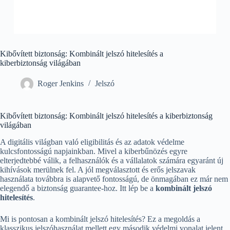
Kibővített biztonság: Kombinált jelszó hitelesítés a
kiberbiztonság világában
Roger Jenkins
Jelszó
Kibővített biztonság: Kombinált jelszó hitelesítés a kiberbiztonság
világában
A digitális világban való eligibilitás és az adatok védelme
kulcsfontosságú napjainkban. Mivel a kiberbűnözés egyre
elterjedtebbé válik, a felhasználók és a vállalatok számára egyaránt új
kihívások merülnek fel. A jól megválasztott és erős jelszavak
használata továbbra is alapvető fontosságú, de önmagában ez már nem
elegendő a biztonság guarantee-hoz. Itt lép be a
kombinált jelszó
hitelesítés
.
Mi is pontosan a kombinált jelszó hitelesítés? Ez a megoldás a
klasszikus jelszóhasználat mellett egy második védelmi vonalat jelent,