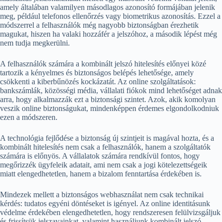
amely általában valamilyen másodlagos azonosító formájában jelenik
meg, például telefonos ellenőrzés vagy biometrikus azonosítás. Ezzel a
módszerrel a felhasználók még nagyobb biztonságban érezhetik
magukat, hiszen ha valaki hozzáfér a jelszóhoz, a második lépést még
nem tudja megkerülni.
A felhasználók számára a kombinált jelszó hitelesítés előnyei közé
tartozik a kényelmes és biztonságos belépés lehetősége, amely
csökkenti a kiberbűnözés kockázatát. Az online szolgáltatások:
bankszámlák, közösségi média, vállalati fiókok mind lehetőséget adnak
arra, hogy alkalmazzák ezt a biztonsági szintet. Azok, akik komolyan
veszik online biztonságukat, mindenképpen érdemes elgondolkodniuk
ezen a módszeren.
A technológia fejlődése a biztonság új szintjeit is magával hozta, és a
kombinált hitelesítés nem csak a felhasználók, hanem a szolgáltatók
számára is előnyös. A vállalatok számára rendkívül fontos, hogy
megőrizzék ügyfeleik adatait, ami nem csak a jogi kötelezettségeik
miatt elengedhetetlen, hanem a bizalom fenntartása érdekében is.
Mindezek mellett a biztonságos webhasználat nem csak technikai
kérdés: tudatos egyéni döntéseket is igényel. Az online identitásunk
védelme érdekében elengedhetetlen, hogy rendszeresen felülvizsgáljuk
és frissítsük jelszavainkat, valamint használjunk kombinált jelszó