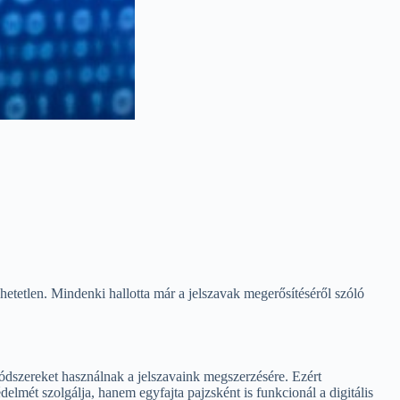
etetlen. Mindenki hallotta már a jelszavak megerősítéséről szóló
ódszereket használnak a jelszavaink megszerzésére. Ezért
lmét szolgálja, hanem egyfajta pajzsként is funkcionál a digitális