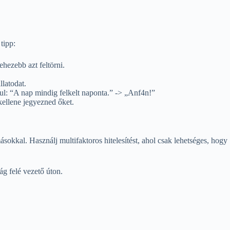
tipp:
hezebb azt feltörni.
latodat.
ul: “A nap mindig felkelt naponta.” -> „Anf4n!”
kellene jegyezned őket.
sokkal. Használj multifaktoros hitelesítést, ahol csak lehetséges, hogy
ág felé vezető úton.