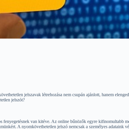
vethetetlen jelszavak létrehozása nem csupán ajánlott, hanem elengedh
etlen jelszót?
tos fenyegetésnek van kitéve. Az online bűnözők egyre kifinomultabb m
lmünkért. A nyomkövethetetlen jelszó nemcsak a személyes adataink véde