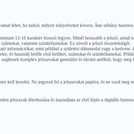
yamat lehet, ha tudod, milyen irányelveket kövess. Íme néhány hasznos 
inimum 12-16 karakter hosszú legyen. Minél hosszabb a jelszó, annál ne
 számokat, valamint szimbólumokat. Ez növeli a jelszó összetettségét.
tó információkat, mint például a születési dátumodat vagy a kedvenc ál
re, és használj belőle első betűket, számokat és szimbólumokat. Példá
segítenek komplex jelszavakat generálni és tárolni anélkül, hogy meg 
en kell kezelni. Ne jegyezd fel a jelszavakat papírra, és ne oszd meg má
n jelszavak létrehozása és használata az első lépés a digitális biztons