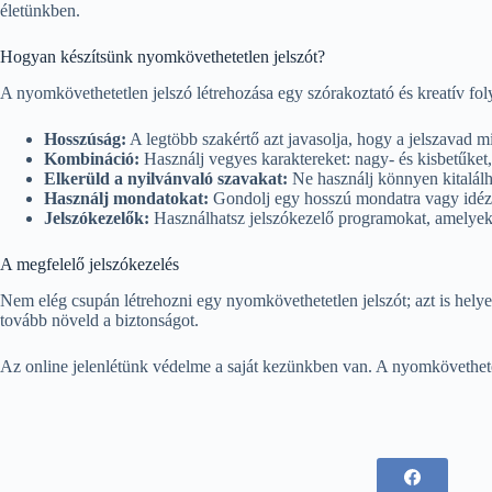
életünkben.
Hogyan készítsünk nyomkövethetetlen jelszót?
A nyomkövethetetlen jelszó létrehozása egy szórakoztató és kreatív fol
Hosszúság:
A legtöbb szakértő azt javasolja, hogy a jelszavad m
Kombináció:
Használj vegyes karaktereket: nagy- és kisbetűket,
Elkerüld a nyilvánvaló szavakat:
Ne használj könnyen kitalálha
Használj mondatokat:
Gondolj egy hosszú mondatra vagy idézet
Jelszókezelők:
Használhatsz jelszókezelő programokat, amelyek 
A megfelelő jelszókezelés
Nem elég csupán létrehozni egy nyomkövethetetlen jelszót; azt is helyes
tovább növeld a biztonságot.
Az online jelenlétünk védelme a saját kezünkben van. A nyomkövethetetle