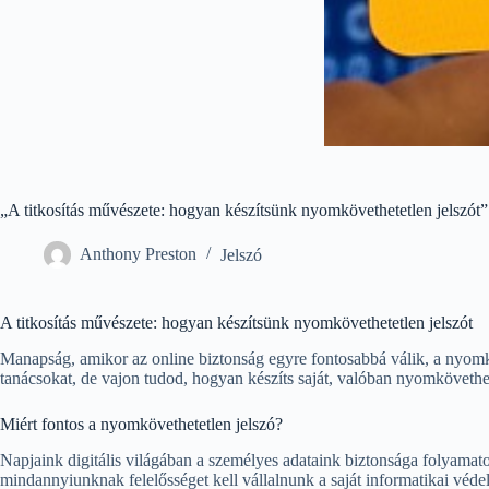
„A titkosítás művészete: hogyan készítsünk nyomkövethetetlen jelszót”
Anthony Preston
Jelszó
A titkosítás művészete: hogyan készítsünk nyomkövethetetlen jelszót
Manapság, amikor az online biztonság egyre fontosabbá válik, a nyomkö
tanácsokat, de vajon tudod, hogyan készíts saját, valóban nyomkövethet
Miért fontos a nyomkövethetetlen jelszó?
Napjaink digitális világában a személyes adataink biztonsága folyama
mindannyiunknak felelősséget kell vállalnunk a saját informatikai véde