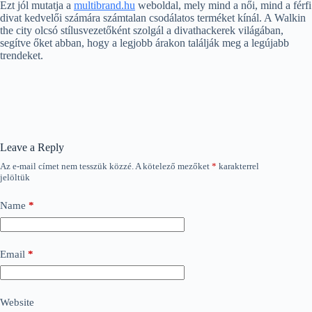
Ezt jól mutatja a
multibrand.hu
weboldal, mely mind a női, mind a férfi
divat kedvelői számára számtalan csodálatos terméket kínál. A Walkin
the city olcsó stílusvezetőként szolgál a divathackerek világában,
segítve őket abban, hogy a legjobb árakon találják meg a legújabb
trendeket.
Leave a Reply
Az e-mail címet nem tesszük közzé.
A kötelező mezőket
*
karakterrel
jelöltük
Name
*
Email
*
Website