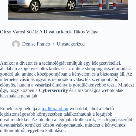
Olcsó Városi Séták: A Divathackerek Titkos Világa
Denise Franco
Uncategorized
Amikor a divatot és a technológiát említjük egy lélegzetvétellel,
általában az igényes öltözködés és az online shopping összefonódását
gondoljuk, aminek középpontjában a kényelem és a biztonság áll. Az
internetes vásárlás ugyanis nemcsak a választék szempontjából
előnyös, hanem a vásárlási élményt is gördülékenyebbé teszi. Mindezt
úgy, hogy közben a
Cybersecurity
és a biztonságos weboldalak
használata garantált.
Ennek szép példája a
multibrand.hu
weboldal, ahol a lehető
legbiztonságosabb környezetben találkozhatunk a legújabb
divattrendekkel. Az oldalon a legújabb kollekciók, és a legnépszerűbb
divatmárkák termékei között válogathatunk, mindezt a kényelmes
otthonunkból, egyetlen kattintásra.