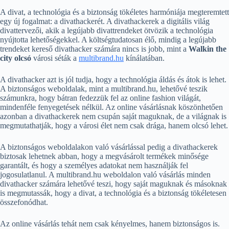
A divat, a technológia és a biztonság tökéletes harmóniája megteremtett
egy új fogalmat: a divathackerét. A divathackerek a digitális világ
divattervezői, akik a legújabb divattrendeket ötvözik a technológia
nyújtotta lehetőségekkel. A költségtudatosan élő, mindig a legújabb
trendeket kereső divathacker számára nincs is jobb, mint a
Walkin the
city olcsó
városi séták a
multibrand.hu
kínálatában.
A divathacker azt is jól tudja, hogy a technológia áldás és átok is lehet.
A biztonságos weboldalak, mint a multibrand.hu, lehetővé teszik
számunkra, hogy bátran fedezzük fel az online fashion világát,
mindenféle fenyegetések nélkül. Az online vásárlásnak köszönhetően
azonban a divathackerek nem csupán saját maguknak, de a világnak is
megmutathatják, hogy a városi élet nem csak drága, hanem olcsó lehet.
A biztonságos weboldalakon való vásárlással pedig a divathackerek
biztosak lehetnek abban, hogy a megvásárolt termékek minősége
garantált, és hogy a személyes adatokat nem használják fel
jogosulatlanul. A multibrand.hu weboldalon való vásárlás minden
divathacker számára lehetővé teszi, hogy saját maguknak és másoknak
is megmutassák, hogy a divat, a technológia és a biztonság tökéletesen
összefonódhat.
Az online vásárlás tehát nem csak kényelmes, hanem biztonságos is.