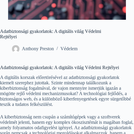
Adatbiztonsági gyakorlatok: A digitális világ Védelmi
Rejtélyei
Anthony Preston
Védelem
Adatbiztonsági gyakorlatok: A digitális világ Védelmi Rejtélyei
A digitális korszak előretörésével az adatbiztonsági gyakorlatok
kiemelt szerephez jutottak. Szinte mindennap találkozunk a
kiberbiztonság fogalmával, de vajon mennyire ismerjük igazán a
mögötte rejlő védelmi mechanizmusokat? A technológiai fejlődés, a
biztonságos web, és a különböző kiberfenyegetések egyre sürgetőbbé
teszik a tudatos felkészülést.
A kiberbiztonság nem csupán a számítógépek vagy a szoftverek
védelmét jelenti, hanem egy komplex ökoszisztémát is magában foglal,
amely folyamatos odafigyelést igényel. Az adatbiztonsági gyakorlatok
során nemcsak a technológiai megoldásokat alkalmazzuk, hanem a