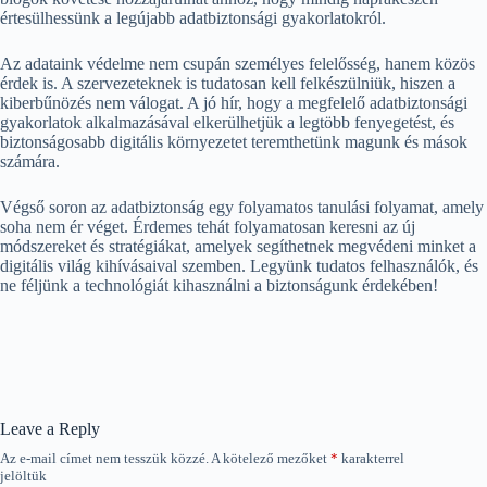
értesülhessünk a legújabb adatbiztonsági gyakorlatokról.
Az adataink védelme nem csupán személyes felelősség, hanem közös
érdek is. A szervezeteknek is tudatosan kell felkészülniük, hiszen a
kiberbűnözés nem válogat. A jó hír, hogy a megfelelő adatbiztonsági
gyakorlatok alkalmazásával elkerülhetjük a legtöbb fenyegetést, és
biztonságosabb digitális környezetet teremthetünk magunk és mások
számára.
Végső soron az adatbiztonság egy folyamatos tanulási folyamat, amely
soha nem ér véget. Érdemes tehát folyamatosan keresni az új
módszereket és stratégiákat, amelyek segíthetnek megvédeni minket a
digitális világ kihívásaival szemben. Legyünk tudatos felhasználók, és
ne féljünk a technológiát kihasználni a biztonságunk érdekében!
Leave a Reply
Az e-mail címet nem tesszük közzé.
A kötelező mezőket
*
karakterrel
jelöltük