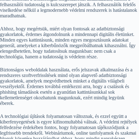
felhasználói tudatosság is kulcsszerepet játszik. A felhasználók felelős
viselkedése nélkül a legmodernebb védelmi rendszerek is hatástalanok
maradhatnak.
Ahhoz, hogy megértsük, miért olyan fontosak az adatbiztonsági
gyakorlatok, érdemes átgondolnunk a mindennapi digitális életünket.
Minden egyes kattintásunk, minden egyes megosztásunk adatokat
generál, amelyeket a kiberbűnözők megpróbálhatnak kihasználni. Így
elengedhetetlen, hogy tudatosítsuk magunkban: nem csak a
technológia, hanem a tudatosság is védelem része.
Biztonságos weboldalak használata, erős jelszavak alkalmazása és a
rendszeres szoftverfrissítések mind olyan alapvető adatbiztonsági
gyakorlatok, amelyek megvédhetnek minket a digitális világbeli
veszélyektől. Érdemes továbbá emlékezni arra, hogy a csalások és
phishing támadások esetén a gyanútlan kattintásunkkal sok
kellemetlenséget okozhatunk magunknak, ezért mindig legyünk
éberek.
A technológiai újítások folyamatosan változnak, és ezzel együtt a
kiberfenyegetések is egyre kifinomultabbá válnak. A védelmi rejtélyek
felfedezése érdekében fontos, hogy folyamatosan tájékozódjunk a
legfrissebb trendekről. Webináriumok, online tanfolyamok és szakmai
blogok követése hozzájárulhat ahhoz, hogy mindig naprakészen