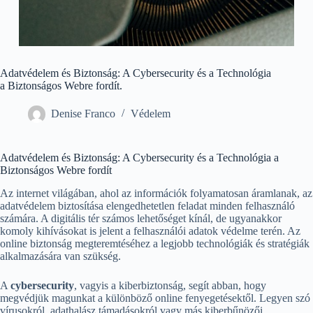
Adatvédelem és Biztonság: A Cybersecurity és a Technológia
a Biztonságos Webre fordít.
Denise Franco
Védelem
Adatvédelem és Biztonság: A Cybersecurity és a Technológia a
Biztonságos Webre fordít
Az internet világában, ahol az információk folyamatosan áramlanak, az
adatvédelem biztosítása elengedhetetlen feladat minden felhasználó
számára. A digitális tér számos lehetőséget kínál, de ugyanakkor
komoly kihívásokat is jelent a felhasználói adatok védelme terén. Az
online biztonság megteremtéséhez a legjobb technológiák és stratégiák
alkalmazására van szükség.
A
cybersecurity
, vagyis a kiberbiztonság, segít abban, hogy
megvédjük magunkat a különböző online fenyegetésektől. Legyen szó
vírusokról, adathalász támadásokról vagy más kiberbűnözői