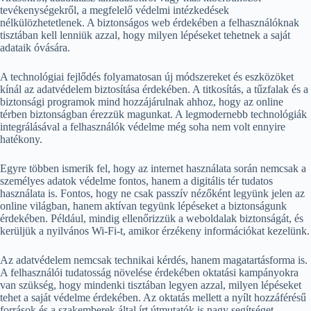
tevékenységekről, a megfelelő védelmi intézkedések
nélkülözhetetlenek. A biztonságos web érdekében a felhasználóknak
tisztában kell lenniük azzal, hogy milyen lépéseket tehetnek a saját
adataik óvására.
A technológiai fejlődés folyamatosan új módszereket és eszközöket
kínál az adatvédelem biztosítása érdekében. A titkosítás, a tűzfalak és a
biztonsági programok mind hozzájárulnak ahhoz, hogy az online
térben biztonságban érezzük magunkat. A legmodernebb technológiák
integrálásával a felhasználók védelme még soha nem volt ennyire
hatékony.
Egyre többen ismerik fel, hogy az internet használata során nemcsak a
személyes adatok védelme fontos, hanem a digitális tér tudatos
használata is. Fontos, hogy ne csak passzív nézőként legyünk jelen az
online világban, hanem aktívan tegyünk lépéseket a biztonságunk
érdekében. Például, mindig ellenőrizzük a weboldalak biztonságát, és
kerüljük a nyilvános Wi-Fi-t, amikor érzékeny információkat kezelünk.
Az adatvédelem nemcsak technikai kérdés, hanem magatartásforma is.
A felhasználói tudatosság növelése érdekében oktatási kampányokra
van szükség, hogy mindenki tisztában legyen azzal, milyen lépéseket
tehet a saját védelme érdekében. Az oktatás mellett a nyílt hozzáférésű
források és a szakemberek által írt útmutatók is nagy segítséget