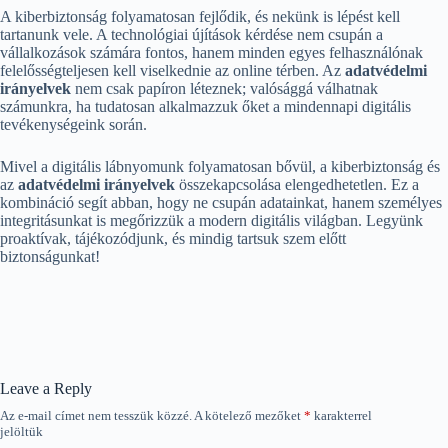
A kiberbiztonság folyamatosan fejlődik, és nekünk is lépést kell
tartanunk vele. A technológiai újítások kérdése nem csupán a
vállalkozások számára fontos, hanem minden egyes felhasználónak
felelősségteljesen kell viselkednie az online térben. Az
adatvédelmi
irányelvek
nem csak papíron léteznek; valósággá válhatnak
számunkra, ha tudatosan alkalmazzuk őket a mindennapi digitális
tevékenységeink során.
Mivel a digitális lábnyomunk folyamatosan bővül, a kiberbiztonság és
az
adatvédelmi irányelvek
összekapcsolása elengedhetetlen. Ez a
kombináció segít abban, hogy ne csupán adatainkat, hanem személyes
integritásunkat is megőrizzük a modern digitális világban. Legyünk
proaktívak, tájékozódjunk, és mindig tartsuk szem előtt
biztonságunkat!
Leave a Reply
Az e-mail címet nem tesszük közzé.
A kötelező mezőket
*
karakterrel
jelöltük