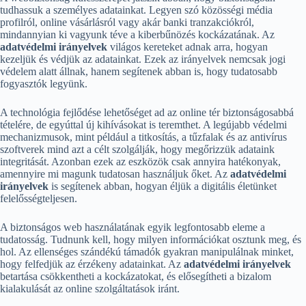
tudhassuk a személyes adatainkat. Legyen szó közösségi média
profilról, online vásárlásról vagy akár banki tranzakciókról,
mindannyian ki vagyunk téve a kiberbűnözés kockázatának. Az
adatvédelmi irányelvek
világos kereteket adnak arra, hogyan
kezeljük és védjük az adatainkat. Ezek az irányelvek nemcsak jogi
védelem alatt állnak, hanem segítenek abban is, hogy tudatosabb
fogyasztók legyünk.
A technológia fejlődése lehetőséget ad az online tér biztonságosabbá
tételére, de egyúttal új kihívásokat is teremthet. A legújabb védelmi
mechanizmusok, mint például a titkosítás, a tűzfalak és az antivírus
szoftverek mind azt a célt szolgálják, hogy megőrizzük adataink
integritását. Azonban ezek az eszközök csak annyira hatékonyak,
amennyire mi magunk tudatosan használjuk őket. Az
adatvédelmi
irányelvek
is segítenek abban, hogyan éljük a digitális életünket
felelősségteljesen.
A biztonságos web használatának egyik legfontosabb eleme a
tudatosság. Tudnunk kell, hogy milyen információkat osztunk meg, és
hol. Az ellenséges szándékú támadók gyakran manipulálnak minket,
hogy felfedjük az érzékeny adatainkat. Az
adatvédelmi irányelvek
betartása csökkentheti a kockázatokat, és elősegítheti a bizalom
kialakulását az online szolgáltatások iránt.