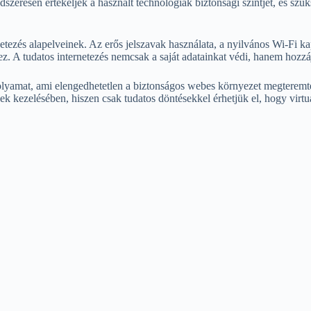
eresen értékeljék a használt technológiák biztonsági szintjét, és szüks
etezés alapelveinek. Az erős jelszavak használata, a nyilvános Wi-Fi ka
A tudatos internetezés nemcsak a saját adatainkat védi, hanem hozzájár
lyamat, ami elengedhetetlen a biztonságos webes környezet megteremté
k kezelésében, hiszen csak tudatos döntésekkel érhetjük el, hogy virtuá