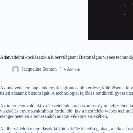
Adatvédelmi kockázatok a kibervilágban: Biztonságos webes technoló
Jacqueline Stanton
Védelem
Az adatvédelem napjaink egyik legfontosabb kérdése, különösen a kib
üzleti adataink biztonságát. A technológiai fejlődés rendkívül gyors üt
Az interneten való aktív részvételünk során számos olyan helyzetben t
visszaélés egyre gyakrabban fordul elő, így a megfelelő webes techno
elengedhetetlen a felhasználói adatok védelme érdekében.
A kibervédelmi megoldások között sokféle lehetőség akad, a titkosítástó