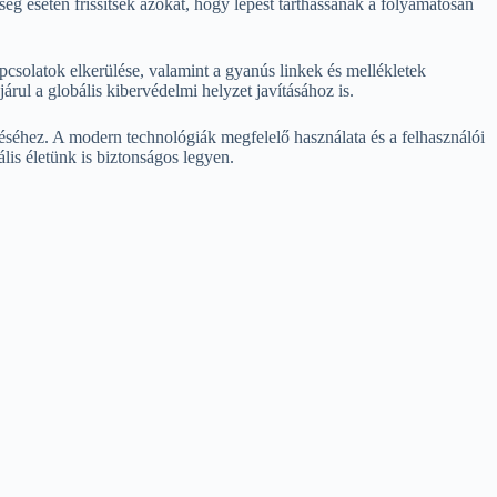
ég esetén frissítsék azokat, hogy lépést tarthassanak a folyamatosan
pcsolatok elkerülése, valamint a gyanús linkek és mellékletek
ul a globális kibervédelmi helyzet javításához is.
séhez. A modern technológiák megfelelő használata és a felhasználói
lis életünk is biztonságos legyen.