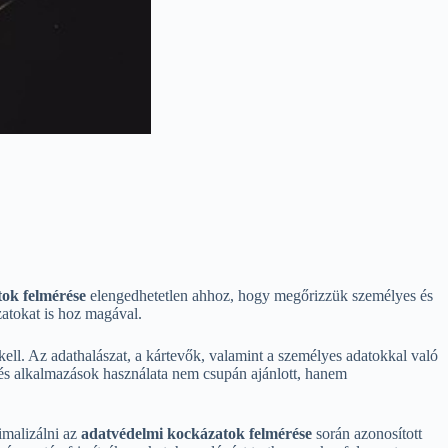
ok felmérése
elengedhetetlen ahhoz, hogy megőrizzük személyes és
zatokat is hoz magával.
ll. Az adathalászat, a kártevők, valamint a személyes adatokkal való
 és alkalmazások használata nem csupán ajánlott, hanem
imalizálni az
adatvédelmi kockázatok felmérése
során azonosított