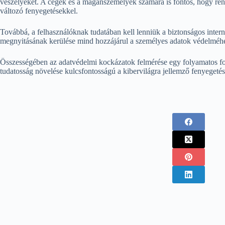
veszélyeket. A cégek és a magánszemélyek számára is fontos, hogy rendsz
változó fenyegetésekkel.
Továbbá, a felhasználóknak tudatában kell lenniük a biztonságos intern
megnyitásának kerülése mind hozzájárul a személyes adatok védelméhez. 
Összességében az adatvédelmi kockázatok felmérése egy folyamatos fo
tudatosság növelése kulcsfontosságú a kibervilágra jellemző fenyegetése