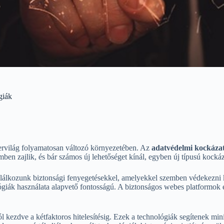
giák
ervilág folyamatosan változó környezetében. Az
adatvédelmi kockázat
emben zajlik, és bár számos új lehetőséget kínál, egyben új típusú kocká
alálkozunk biztonsági fenyegetésekkel, amelyekkel szemben védekezni ke
lógiák használata alapvető fontosságú. A biztonságos webes platformok
l kezdve a kétfaktoros hitelesítésig. Ezek a technológiák segítenek min