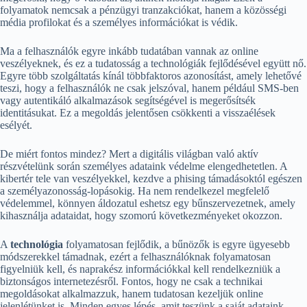
folyamatok nemcsak a pénzügyi tranzakciókat, hanem a közösségi
média profilokat és a személyes információkat is védik.
Ma a felhasználók egyre inkább tudatában vannak az online
veszélyeknek, és ez a tudatosság a technológiák fejlődésével együtt nő.
Egyre több szolgáltatás kínál többfaktoros azonosítást, amely lehetővé
teszi, hogy a felhasználók ne csak jelszóval, hanem például SMS-ben
vagy autentikáló alkalmazások segítségével is megerősítsék
identitásukat. Ez a megoldás jelentősen csökkenti a visszaélések
esélyét.
De miért fontos mindez? Mert a digitális világban való aktív
részvételünk során személyes adataink védelme elengedhetetlen. A
kibertér tele van veszélyekkel, kezdve a phising támadásoktól egészen
a személyazonosság-lopásokig. Ha nem rendelkezel megfelelő
védelemmel, könnyen áldozatul eshetsz egy bűnszervezetnek, amely
kihasználja adataidat, hogy szomorú következményeket okozzon.
A
technológia
folyamatosan fejlődik, a bűnözők is egyre ügyesebb
módszerekkel támadnak, ezért a felhasználóknak folyamatosan
figyelniük kell, és naprakész információkkal kell rendelkezniük a
biztonságos internetezésről. Fontos, hogy ne csak a technikai
megoldásokat alkalmazzuk, hanem tudatosan kezeljük online
jelenlétünket is. Minden egyes lépés, amit teszünk a saját adataink