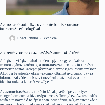
Azonosítás és autentikáció a kibertérben: Biztonságos
internetezés technológiával
Roger Jenkins
Védelem
A kibertér védelme az azonosítás és autentikáció révén
A digitális világban, ahol mindennapjaink egyre inkább a
technológiához kötődnek, a
fonosítás és autentikáció
kérdései
kiemelten fontos szerepet játszanak a biztonságos internetezésben.
Ahogy a betegségek elleni vakcinák oltalmat nyújtanak, úgy az
informatikai védelem is segít megóvni adatainkat és online
identitásunkat a kibertér veszélyeitől.
Az
azonosítás és autentikáció
két alapvető lépés, amelyek
elengedhetetlenek a biztonságos webes élményhez. Az azonosítás
során a felhasználó belépési adatait ellenőrzik, míg az autentikáció
megerősíti, hogy ő valóban az, akinek mondja magát. Ezek a