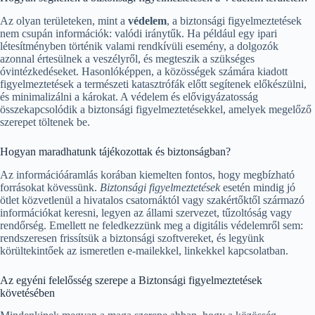
Az olyan területeken, mint a
védelem
, a biztonsági figyelmeztetések
nem csupán információk: valódi iránytűk. Ha például egy ipari
létesítményben történik valami rendkívüli esemény, a dolgozók
azonnal értesülnek a veszélyről, és megteszik a szükséges
óvintézkedéseket. Hasonlóképpen, a közösségek számára kiadott
figyelmeztetések a természeti katasztrófák előtt segítenek előkészülni,
és minimalizálni a károkat. A védelem és elővigyázatosság
összekapcsolódik a biztonsági figyelmeztetésekkel, amelyek megelőző
szerepet töltenek be.
Hogyan maradhatunk tájékozottak és biztonságban?
Az információáramlás korában kiemelten fontos, hogy megbízható
forrásokat kövessünk.
Biztonsági figyelmeztetések
esetén mindig jó
ötlet közvetlenül a hivatalos csatornáktól vagy szakértőktől származó
információkat keresni, legyen az állami szervezet, tűzoltóság vagy
rendőrség. Emellett ne feledkezzünk meg a digitális védelemről sem:
rendszeresen frissítsük a biztonsági szoftvereket, és legyünk
körültekintőek az ismeretlen e-mailekkel, linkekkel kapcsolatban.
Az egyéni felelősség szerepe a Biztonsági figyelmeztetések
követésében