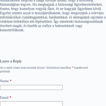
Mindenkinek megvan a maga szerepe abban, hogy a közösség
biztonságban legyen. Ha megkapjuk a biztonsági figyelmeztetéseket,
fontos, hogy komolyan vegyük őket, és ne hagyjuk figyelmen kívül.
Egyéni szinten azzal is hozzájárulhatunk, hogy megosztjuk a releváns
információkat családtagjainkkal, barátainkkal, és támogatjuk egymást a
védelem érdekében tett lépésekben. Így mindenki biztonságosabbnak
érezheti magát, és kisebb az esélye a baleseteknek vagy
katasztrófáknak.
Leave a Reply
Az e-mail címet nem tesszük közzé.
A kötelező mezőket
*
karakterrel
jelöltük
Name
*
Email
*