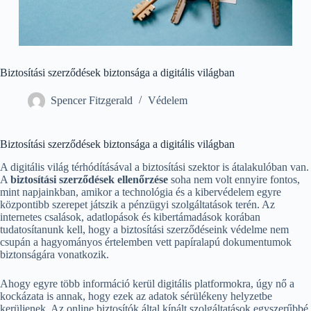
Biztosítási szerződések biztonsága a digitális világban
Spencer Fitzgerald
Védelem
Biztosítási szerződések biztonsága a digitális világban
A digitális világ térhódításával a biztosítási szektor is átalakulóban van.
A
biztosítási szerződések ellenőrzése
soha nem volt ennyire fontos,
mint napjainkban, amikor a technológia és a kibervédelem egyre
központibb szerepet játszik a pénzügyi szolgáltatások terén. Az
internetes csalások, adatlopások és kibertámadások korában
tudatosítanunk kell, hogy a biztosítási szerződéseink védelme nem
csupán a hagyományos értelemben vett papíralapú dokumentumok
biztonságára vonatkozik.
Ahogy egyre több információ kerül digitális platformokra, úgy nő a
kockázata is annak, hogy ezek az adatok sérülékeny helyzetbe
kerüljenek. Az online biztosítók által kínált szolgáltatások egyszerűbbé