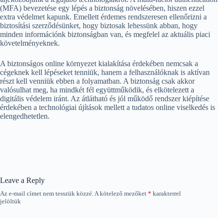
(MFA) bevezetése egy lépés a biztonság növelésében, hiszen ezzel
extra védelmet kapunk. Emellett érdemes rendszeresen ellenőrizni a
biztosítási szerződésünket, hogy biztosak lehessünk abban, hogy
minden információnk biztonságban van, és megfelel az aktuális piaci
követelményeknek.
A biztonságos online környezet kialakítása érdekében nemcsak a
cégeknek kell lépéseket tenniük, hanem a felhasználóknak is aktívan
részt kell venniük ebben a folyamatban. A biztonság csak akkor
valósulhat meg, ha mindkét fél együttműködik, és elkötelezett a
digitális védelem iránt. Az átlátható és jól működő rendszer kiépítése
érdekében a technológiai újítások mellett a tudatos online viselkedés is
elengedhetetlen.
Leave a Reply
Az e-mail címet nem tesszük közzé.
A kötelező mezőket
*
karakterrel
jelöltük