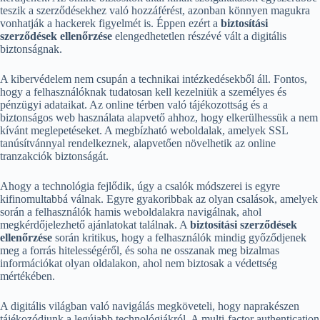
teszik a szerződésekhez való hozzáférést, azonban könnyen magukra
vonhatják a hackerek figyelmét is. Éppen ezért a
biztosítási
szerződések ellenőrzése
elengedhetetlen részévé vált a digitális
biztonságnak.
A kibervédelem nem csupán a technikai intézkedésekből áll. Fontos,
hogy a felhasználóknak tudatosan kell kezelniük a személyes és
pénzügyi adataikat. Az online térben való tájékozottság és a
biztonságos web használata alapvető ahhoz, hogy elkerülhessük a nem
kívánt meglepetéseket. A megbízható weboldalak, amelyek SSL
tanúsítvánnyal rendelkeznek, alapvetően növelhetik az online
tranzakciók biztonságát.
Ahogy a technológia fejlődik, úgy a csalók módszerei is egyre
kifinomultabbá válnak. Egyre gyakoribbak az olyan csalások, amelyek
során a felhasználók hamis weboldalakra navigálnak, ahol
megkérdőjelezhető ajánlatokat találnak. A
biztosítási szerződések
ellenőrzése
során kritikus, hogy a felhasználók mindig győződjenek
meg a forrás hitelességéről, és soha ne osszanak meg bizalmas
információkat olyan oldalakon, ahol nem biztosak a védettség
mértékében.
A digitális világban való navigálás megköveteli, hogy naprakészen
tájékozódjunk a legújabb technológiákról. A multi-factor authentication