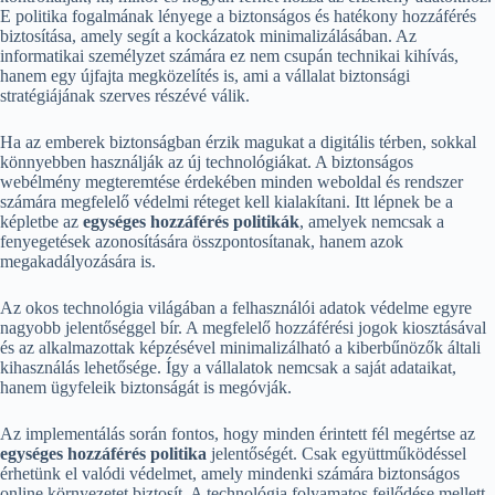
E politika fogalmának lényege a biztonságos és hatékony hozzáférés
biztosítása, amely segít a kockázatok minimalizálásában. Az
informatikai személyzet számára ez nem csupán technikai kihívás,
hanem egy újfajta megközelítés is, ami a vállalat biztonsági
stratégiájának szerves részévé válik.
Ha az emberek biztonságban érzik magukat a digitális térben, sokkal
könnyebben használják az új technológiákat. A biztonságos
webélmény megteremtése érdekében minden weboldal és rendszer
számára megfelelő védelmi réteget kell kialakítani. Itt lépnek be a
képletbe az
egységes hozzáférés politikák
, amelyek nemcsak a
fenyegetések azonosítására összpontosítanak, hanem azok
megakadályozására is.
Az okos technológia világában a felhasználói adatok védelme egyre
nagyobb jelentőséggel bír. A megfelelő hozzáférési jogok kiosztásával
és az alkalmazottak képzésével minimalizálható a kiberbűnözők általi
kihasználás lehetősége. Így a vállalatok nemcsak a saját adataikat,
hanem ügyfeleik biztonságát is megóvják.
Az implementálás során fontos, hogy minden érintett fél megértse az
egységes hozzáférés politika
jelentőségét. Csak együttműködéssel
érhetünk el valódi védelmet, amely mindenki számára biztonságos
online környezetet biztosít. A technológia folyamatos fejlődése mellett