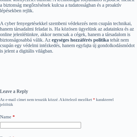
a biztonság megőrzésének kulcsa a tudatosságban és a proaktív
lépésekben rejlik.
A cyber fenyegetésekkel szembeni védekezés nem csupán technikai,
hanem társadalmi feladat is. Ha közösen ügyelünk az adatainkra és az
online jelenlétünkre, akkor nemcsak a cégek, hanem a társadalom is
biztonságosabbá válik. Az
egységes hozzáférés politika
tehát nem
csupán egy védelmi intézkedés, hanem egyfajta új gondolkodásmódot
is jelent a digitális világban.
Leave a Reply
Az e-mail címet nem tesszük közzé.
A kötelező mezőket
*
karakterrel
jelöltük
Name
*