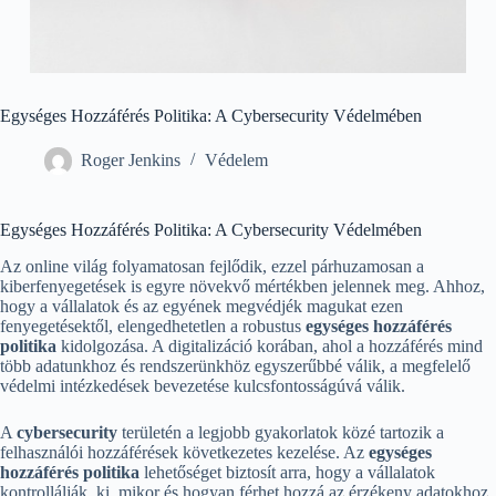
Egységes Hozzáférés Politika: A Cybersecurity Védelmében
Roger Jenkins
Védelem
Egységes Hozzáférés Politika: A Cybersecurity Védelmében
Az online világ folyamatosan fejlődik, ezzel párhuzamosan a
kiberfenyegetések is egyre növekvő mértékben jelennek meg. Ahhoz,
hogy a vállalatok és az egyének megvédjék magukat ezen
fenyegetésektől, elengedhetetlen a robustus
egységes hozzáférés
politika
kidolgozása. A digitalizáció korában, ahol a hozzáférés mind
több adatunkhoz és rendszerünkhöz egyszerűbbé válik, a megfelelő
védelmi intézkedések bevezetése kulcsfontosságúvá válik.
A
cybersecurity
területén a legjobb gyakorlatok közé tartozik a
felhasználói hozzáférések következetes kezelése. Az
egységes
hozzáférés politika
lehetőséget biztosít arra, hogy a vállalatok
kontrollálják, ki, mikor és hogyan férhet hozzá az érzékeny adatokhoz.