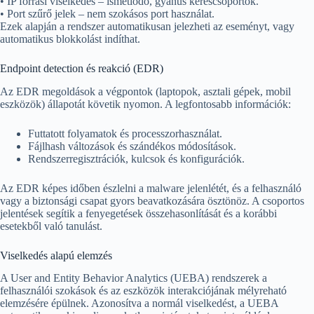
• IP forrási viselkedés – ismétlődő, gyanús kéréscsoportok.
• Port szűrő jelek – nem szokásos port használat.
Ezek alapján a rendszer automatikusan jelezheti az eseményt, vagy
automatikus blokkolást indíthat.
Endpoint detection és reakció (EDR)
Az EDR megoldások a végpontok (laptopok, asztali gépek, mobil
eszközök) állapotát követik nyomon. A legfontosabb információk:
Futtatott folyamatok és processzorhasználat.
Fájlhash változások és szándékos módosítások.
Rendszerregisztrációk, kulcsok és konfigurációk.
Az EDR képes időben észlelni a malware jelenlétét, és a felhasználó
vagy a biztonsági csapat gyors beavatkozására ösztönöz. A csoportos
jelentések segítik a fenyegetések összehasonlítását és a korábbi
esetekből való tanulást.
Viselkedés alapú elemzés
A User and Entity Behavior Analytics (UEBA) rendszerek a
felhasználói szokások és az eszközök interakciójának mélyreható
elemzésére épülnek. Azonosítva a normál viselkedést, a UEBA