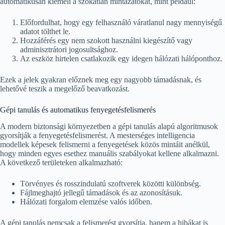
automatikusan kiemeli a szokatlan mintázatokat, mint például:
Előfordulhat, hogy egy felhasználó váratlanul nagy mennyiségű
adatot tölthet le.
Hozzáférés egy nem szokott használni kiegészítő vagy
adminisztrátori jogosultsághoz.
Az eszköz hirtelen csatlakozik egy idegen hálózati hálóponthoz.
Ezek a jelek gyakran előznek meg egy nagyobb támadásnak, és
lehetővé teszik a megelőző beavatkozást.
Gépi tanulás és automatikus fenyegetésfelismerés
A modern biztonsági környezetben a gépi tanulás alapú algoritmusok
gyorsítják a fenyegetésfelismerést. A mesterséges intelligencia
modellek képesek felismerni a fenyegetések közös mintáit anélkül,
hogy minden egyes esethez manuális szabályokat kellene alkalmazni.
A következő területeken alkalmazható:
Törvényes és rosszindulatú szoftverek közötti különbség.
Fájlmeghajtó jellegű támadások és az azonosításuk.
Hálózati forgalom elemzése valós időben.
A gépi tanulás nemcsak a felismerést gyorsítja, hanem a hibákat is