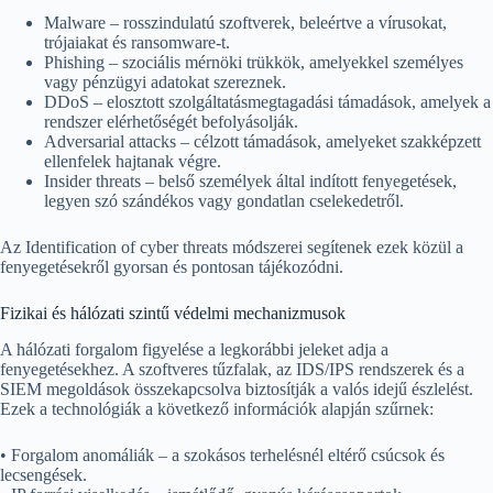
Malware – rosszindulatú szoftverek, beleértve a vírusokat,
trójaiakat és ransomware-t.
Phishing – szociális mérnöki trükkök, amelyekkel személyes
vagy pénzügyi adatokat szereznek.
DDoS – elosztott szolgáltatásmegtagadási támadások, amelyek a
rendszer elérhetőségét befolyásolják.
Adversarial attacks – célzott támadások, amelyeket szakképzett
ellenfelek hajtanak végre.
Insider threats – belső személyek által indított fenyegetések,
legyen szó szándékos vagy gondatlan cselekedetről.
Az Identification of cyber threats módszerei segítenek ezek közül a
fenyegetésekről gyorsan és pontosan tájékozódni.
Fizikai és hálózati szintű védelmi mechanizmusok
A hálózati forgalom figyelése a legkorábbi jeleket adja a
fenyegetésekhez. A szoftveres tűzfalak, az IDS/IPS rendszerek és a
SIEM megoldások összekapcsolva biztosítják a valós idejű észlelést.
Ezek a technológiák a következő információk alapján szűrnek:
• Forgalom anomáliák – a szokásos terhelésnél eltérő csúcsok és
lecsengések.