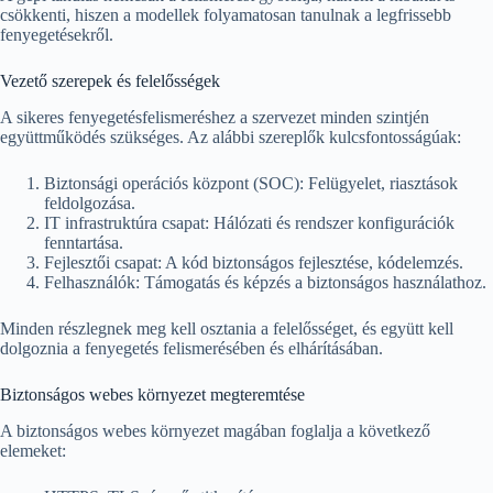
csökkenti, hiszen a modellek folyamatosan tanulnak a legfrissebb
fenyegetésekről.
Vezető szerepek és felelősségek
A sikeres fenyegetésfelismeréshez a szervezet minden szintjén
együttműködés szükséges. Az alábbi szereplők kulcsfontosságúak:
Biztonsági operációs központ (SOC): Felügyelet, riasztások
feldolgozása.
IT infrastruktúra csapat: Hálózati és rendszer konfigurációk
fenntartása.
Fejlesztői csapat: A kód biztonságos fejlesztése, kódelemzés.
Felhasználók: Támogatás és képzés a biztonságos használathoz.
Minden részlegnek meg kell osztania a felelősséget, és együtt kell
dolgoznia a fenyegetés felismerésében és elhárításában.
Biztonságos webes környezet megteremtése
A biztonságos webes környezet magában foglalja a következő
elemeket: