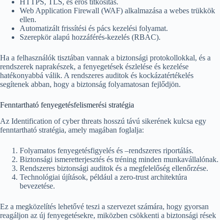
HTTPS, TLS, és erős titkosítás.
Web Application Firewall (WAF) alkalmazása a webes trükkök
ellen.
Automatizált frissítési és pács kezelési folyamat.
Szerepkör alapú hozzáférés-kezelés (RBAC).
Ha a felhasználók tisztában vannak a biztonsági protokollokkal, és a
rendszerek naprakészek, a fenyegetések észlelése és kezelése
hatékonyabbá válik. A rendszeres auditok és kockázatértékelés
segítenek abban, hogy a biztonság folyamatosan fejlődjön.
Fenntartható fenyegetésfelismerési stratégia
Az Identification of cyber threats hosszú távú sikerének kulcsa egy
fenntartható stratégia, amely magában foglalja:
Folyamatos fenyegetésfigyelés és –rendszeres riportálás.
Biztonsági ismeretterjesztés és tréning minden munkavállalónak.
Rendszeres biztonsági auditok és a megfelelőség ellenőrzése.
Technológiai újítások, például a zero-trust architektúra
bevezetése.
Ez a megközelítés lehetővé teszi a szervezet számára, hogy gyorsan
reagáljon az új fenyegetésekre, miközben csökkenti a biztonsági rések