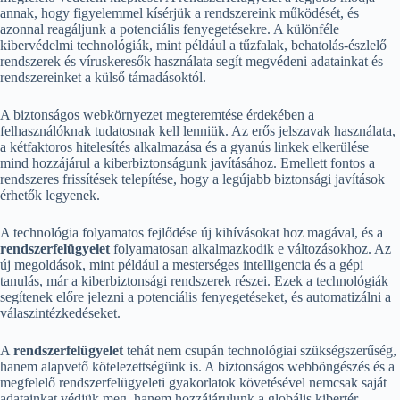
annak, hogy figyelemmel kísérjük a rendszereink működését, és
azonnal reagáljunk a potenciális fenyegetésekre. A különféle
kibervédelmi technológiák, mint például a tűzfalak, behatolás-észlelő
rendszerek és víruskeresők használata segít megvédeni adatainkat és
rendszereinket a külső támadásoktól.
A biztonságos webkörnyezet megteremtése érdekében a
felhasználóknak tudatosnak kell lenniük. Az erős jelszavak használata,
a kétfaktoros hitelesítés alkalmazása és a gyanús linkek elkerülése
mind hozzájárul a kiberbiztonságunk javításához. Emellett fontos a
rendszeres frissítések telepítése, hogy a legújabb biztonsági javítások
érhetők legyenek.
A technológia folyamatos fejlődése új kihívásokat hoz magával, és a
rendszerfelügyelet
folyamatosan alkalmazkodik e változásokhoz. Az
új megoldások, mint például a mesterséges intelligencia és a gépi
tanulás, már a kiberbiztonsági rendszerek részei. Ezek a technológiák
segítenek előre jelezni a potenciális fenyegetéseket, és automatizálni a
válaszintézkedéseket.
A
rendszerfelügyelet
tehát nem csupán technológiai szükségszerűség,
hanem alapvető kötelezettségünk is. A biztonságos webböngészés és a
megfelelő rendszerfelügyeleti gyakorlatok követésével nemcsak saját
adatainkat védjük meg, hanem hozzájárulunk a globális kibertér