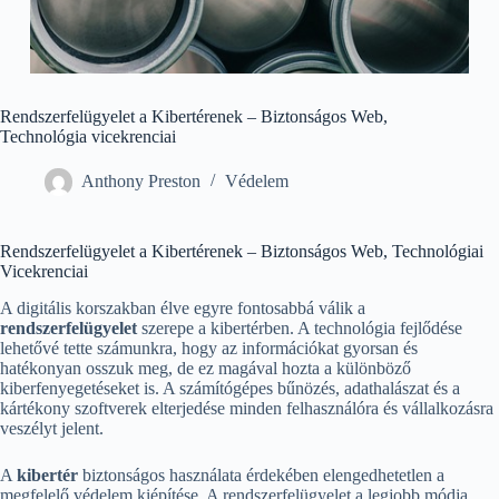
Rendszerfelügyelet a Kibertérenek – Biztonságos Web,
Technológia vicekrenciai
Anthony Preston
Védelem
Rendszerfelügyelet a Kibertérenek – Biztonságos Web, Technológiai
Vicekrenciai
A digitális korszakban élve egyre fontosabbá válik a
rendszerfelügyelet
szerepe a kibertérben. A technológia fejlődése
lehetővé tette számunkra, hogy az információkat gyorsan és
hatékonyan osszuk meg, de ez magával hozta a különböző
kiberfenyegetéseket is. A számítógépes bűnözés, adathalászat és a
kártékony szoftverek elterjedése minden felhasználóra és vállalkozásra
veszélyt jelent.
A
kibertér
biztonságos használata érdekében elengedhetetlen a
megfelelő védelem kiépítése. A rendszerfelügyelet a legjobb módja