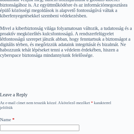
biztonságához is. Az együttműködésre és az információmegosztásra
épülő közösségi megoldások is alapvető fontosságúvá váltak a
kiberfenyegetésekkel szembeni védekezésben.
Mivel a kiberbiztonság világa folyamatosan változik, a tudatosság és a
proaktív megközelítés kulcsfontosságú. A rendszerfelügyelet
létfontosságú szerepet játszik abban, hogy fenntartsuk a biztonságot a
digitális térben, és megőrizzük adataink integritását és bizalmát. Ne
habozzunk tehát lépéseket tenni a védelem érdekében, hiszen a
cyberspace biztonsága mindannyiunk felelőssége.
Leave a Reply
Az e-mail címet nem tesszük közzé.
A kötelező mezőket
*
karakterrel
jelöltük
Name
*