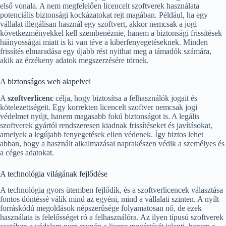
első vonala. A nem megfelelően licencelt szoftverek használata
potenciális biztonsági kockázatokat rejt magában. Például, ha egy
vállalat illegálisan használ egy szoftvert, akkor nemcsak a jogi
következményekkel kell szembenéznie, hanem a biztonsági frissítések
hiányosságai miatt is ki van téve a kiberfenyegetéseknek. Minden
frissítés elmaradása egy újabb rést nyithat meg a támadók számára,
akik az érzékeny adatok megszerzésére törnek.
A biztonságos web alapelvei
A
szoftverlicenc
célja, hogy biztosítsa a felhasználók jogait és
kötelezettségeit. Egy korrekten licencelt szoftver nemcsak jogi
védelmet nyújt, hanem magasabb fokú biztonságot is. A legális
szoftverek gyártói rendszeresen kiadnak frissítéseket és javításokat,
amelyek a legújabb fenyegetések ellen védenek. Így biztos lehet
abban, hogy a használt alkalmazásai naprakészen védik a személyes és
a céges adatokat.
A technológia világának fejlődése
A technológia gyors ütemben fejlődik, és a szoftverlicencek választása
fontos döntéssé válik mind az egyéni, mind a vállalati szinten. A nyílt
forráskódú megoldások népszerűsége folyamatosan nő, de ezek
használata is felelősséget ró a felhasználóra. Az ilyen típusú szoftverek