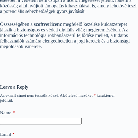
esetében a védelem nem csupán a licenc megértését jelenti, hanem a
közösség által nyújtott támogatás kihasználását is, amely lehetővé teszi
a potenciális sebezhetőségek gyors javítását.
Összességében a
szoftverlicenc
megfelelő kezelése kulcsszerepet
játszik a biztonságos és védett digitális világ megteremtésében. Az
információs technológia robbanásszerű fejlődése mellett, a tudatos
felhasználók számára elengedhetetlen a jogi keretek és a biztonsági
megoldások ismerete.
Leave a Reply
Az e-mail címet nem tesszük közzé.
A kötelező mezőket
*
karakterrel
jelöltük
Name
*
Email
*