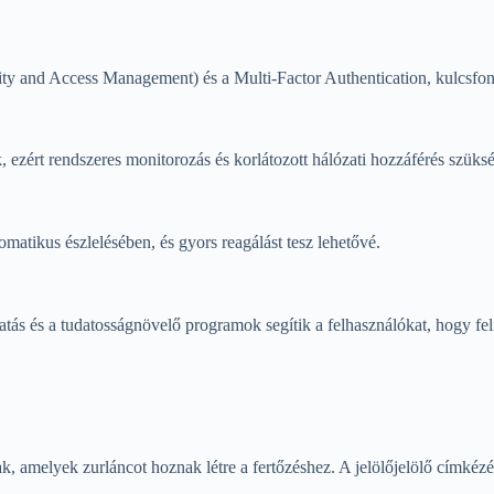
ntity and Access Management) és a Multi-Factor Authentication, kulcsfo
ezért rendszeres monitorozás és korlátozott hálózati hozzáférés szüks
omatikus észlelésében, és gyors reagálást tesz lehetővé.
ás és a tudatosságnövelő programok segítik a felhasználókat, hogy feli
k, amelyek zurláncot hoznak létre a fertőzéshez. A jelölőjelölő címkézé