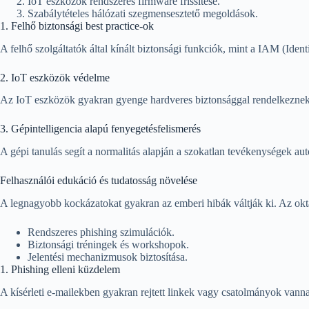
IoT eszközök rendszeres firmware frissítése.
Szabálytételes hálózati szegmensesztető megoldások.
1. Felhő biztonsági best practice-ok
A felhő szolgáltatók által kínált biztonsági funkciók, mint a IAM (Ide
2. IoT eszközök védelme
Az IoT eszközök gyakran gyenge hardveres biztonsággal rendelkeznek, 
3. Gépintelligencia alapú fenyegetésfelismerés
A gépi tanulás segít a normalitás alapján a szokatlan tevékenységek aut
Felhasználói edukáció és tudatosság növelése
A legnagyobb kockázatokat gyakran az emberi hibák váltják ki. Az oktat
Rendszeres phishing szimulációk.
Biztonsági tréningek és workshopok.
Jelentési mechanizmusok biztosítása.
1. Phishing elleni küzdelem
A kísérleti e-mailekben gyakran rejtett linkek vagy csatolmányok vanna