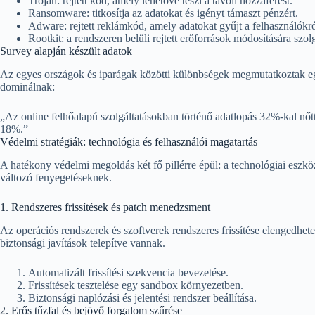
Trojan: rejtett kód, amely lehetővé teszi a távoli hozzáférést.
Ransomware: titkosítja az adatokat és igényt támaszt pénzért.
Adware: rejtett reklámkód, amely adatokat gyűjt a felhasználókró
Rootkit: a rendszeren belüli rejtett erőforrások módosítására szolg
Survey alapján készült adatok
Az egyes országok és iparágak közötti különbségek megmutatkoztak egy 
dominálnak:
„Az online felhőalapú szolgáltatásokban történő adatlopás 32%-kal nő
18%.”
Védelmi stratégiák: technológia és felhasználói magatartás
A hatékony védelmi megoldás két fő pillérre épül: a technológiai eszköz
változó fenyegetéseknek.
1. Rendszeres frissítések és patch menedzsment
Az operációs rendszerek és szoftverek rendszeres frissítése elengedhete
biztonsági javítások telepítve vannak.
Automatizált frissítési szekvencia bevezetése.
Frissítések tesztelése egy sandbox környezetben.
Biztonsági naplózási és jelentési rendszer beállítása.
2. Erős tűzfal és bejövő forgalom szűrése