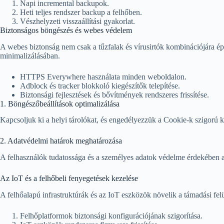
Napi incremental backupok.
Heti teljes rendszer backup a felhőben.
Vészhelyzeti visszaállítási gyakorlat.
Biztonságos böngészés és webes védelem
A webes biztonság nem csak a tűzfalak és vírusirtók kombinációjára ép
minimalizálásában.
HTTPS Everywhere használata minden weboldalon.
Adblock és tracker blokkoló kiegészítők telepítése.
Biztonsági fejlesztések és bővítmények rendszeres frissítése.
1. Böngészőbeállítások optimalizálása
Kapcsoljuk ki a helyi tárolókat, és engedélyezzük a Cookie-k szigorú k
2. Adatvédelmi határok meghatározása
A felhasználók tudatossága és a személyes adatok védelme érdekében a 
Az IoT és a felhőbeli fenyegetések kezelése
A felhőalapú infrastruktúrák és az IoT eszközök növelik a támadási felü
Felhőplatformok biztonsági konfigurációjának szigorítása.