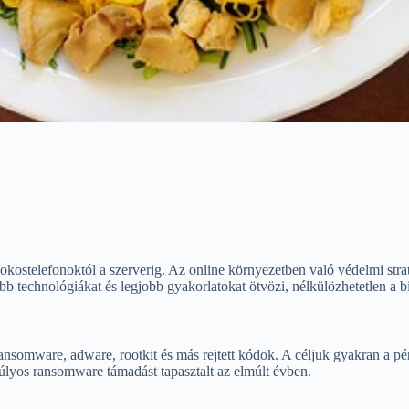
 okostelefonoktól a szerverig. Az online környezetben való védelmi str
bb technológiákat és legjobb gyakorlatokat ötvözi, nélkülözhetetlen a b
somware, adware, rootkit és más rejtett kódok. A céljuk gyakran a pénz
 súlyos ransomware támadást tapasztalt az elmúlt évben.