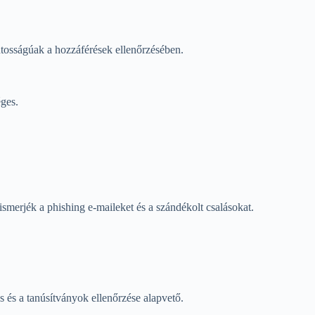
ntosságúak a hozzáférések ellenőrzésében.
éges.
smerjék a phishing e-maileket és a szándékolt csalásokat.
s és a tanúsítványok ellenőrzése alapvető.