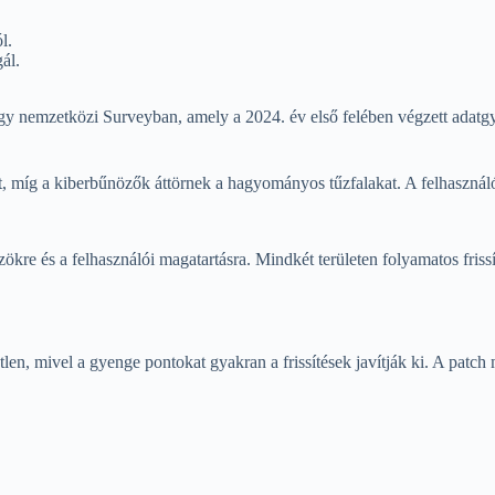
l.
ál.
nemzetközi Surveyban, amely a 2024. év első felében végzett adatgyűjt
tt, míg a kiberbűnözők áttörnek a hagyományos tűzfalakat. A felhaszn
ökre és a felhasználói magatartásra. Mindkét területen folyamatos friss
tlen, mivel a gyenge pontokat gyakran a frissítések javítják ki. A patc