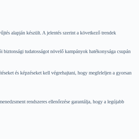
és alapján készült. A jelentés szerint a következő trendek
álói biztonsági tudatosságot növelő kampányok hatékonysága csupán
ítéseket és képzéseket kell végrehajtani, hogy megfeleljen a gyorsan
h menedzsment rendszeres ellenőrzése garantálja, hogy a legújabb