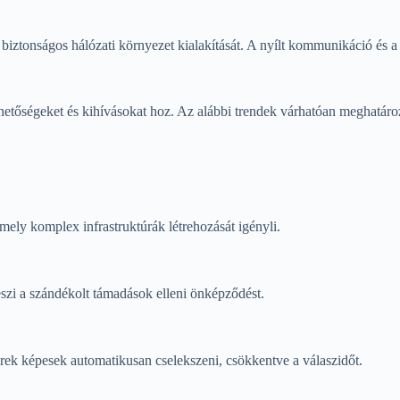
biztonságos hálózati környezet kialakítását. A nyílt kommunikáció és a 
ehetőségeket és kihívásokat hoz. Az alábbi trendek várhatóan meghatáro
mely komplex infrastruktúrák létrehozását igényli.
eszi a szándékolt támadások elleni önképződést.
k képesek automatikusan cselekszeni, csökkentve a válaszidőt.