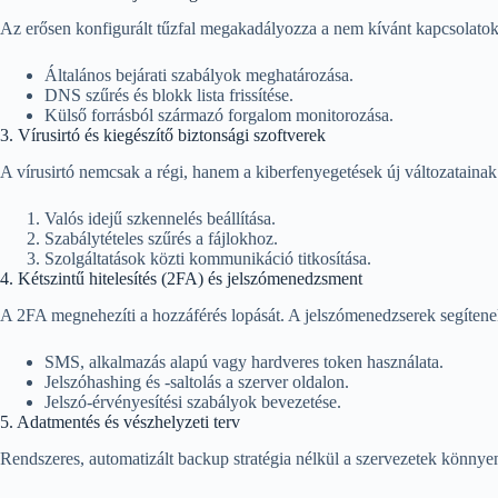
Az erősen konfigurált tűzfal megakadályozza a nem kívánt kapcsolatokat
Általános bejárati szabályok meghatározása.
DNS szűrés és blokk lista frissítése.
Külső forrásból származó forgalom monitorozása.
3. Vírusirtó és kiegészítő biztonsági szoftverek
A vírusirtó nemcsak a régi, hanem a kiberfenyegetések új változatainak 
Valós idejű szkennelés beállítása.
Szabálytételes szűrés a fájlokhoz.
Szolgáltatások közti kommunikáció titkosítása.
4. Kétszintű hitelesítés (2FA) és jelszómenedzsment
A 2FA megnehezíti a hozzáférés lopását. A jelszómenedzserek segítenek
SMS, alkalmazás alapú vagy hardveres token használata.
Jelszóhashing és -saltolás a szerver oldalon.
Jelszó-érvényesítési szabályok bevezetése.
5. Adatmentés és vészhelyzeti terv
Rendszeres, automatizált backup stratégia nélkül a szervezetek könnyen 