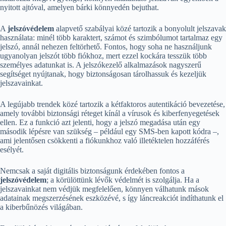
nyitott ajtóval, amelyen bárki könnyedén bejuthat.
A
jelszóvédelem
alapvető szabályai közé tartozik a bonyolult jelszavak
használata: minél több karaktert, számot és szimbólumot tartalmaz egy
jelszó, annál nehezen feltörhető. Fontos, hogy soha ne használjunk
ugyanolyan jelszót több fiókhoz, mert ezzel kockára tesszük több
személyes adatunkat is. A jelszókezelő alkalmazások nagyszerű
segítséget nyújtanak, hogy biztonságosan tárolhassuk és kezeljük
jelszavainkat.
A legújabb trendek közé tartozik a kétfaktoros autentikáció bevezetése,
amely további biztonsági réteget kínál a vírusok és kiberfenyegetések
ellen. Ez a funkció azt jelenti, hogy a jelszó megadása után egy
második lépésre van szükség – például egy SMS-ben kapott kódra –,
ami jelentősen csökkenti a fiókunkhoz való illetéktelen hozzáférés
esélyét.
Nemcsak a saját digitális biztonságunk érdekében fontos a
jelszóvédelem
; a körülöttünk lévők védelmét is szolgálja. Ha a
jelszavainkat nem védjük megfelelően, könnyen válhatunk mások
adatainak megszerzésének eszközévé, s így láncreakciót indíthatunk el
a kiberbűnözés világában.