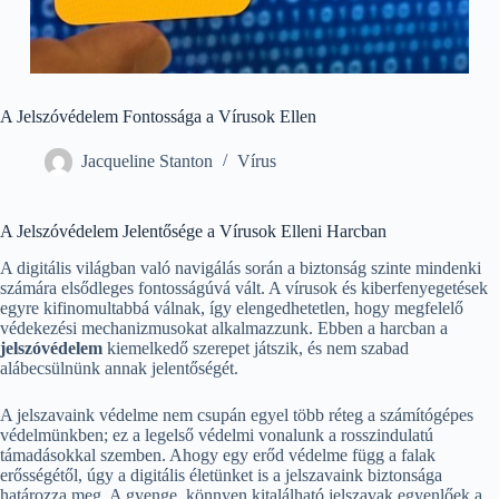
A Jelszóvédelem Fontossága a Vírusok Ellen
Jacqueline Stanton
Vírus
A Jelszóvédelem Jelentősége a Vírusok Elleni Harcban
A digitális világban való navigálás során a biztonság szinte mindenki
számára elsődleges fontosságúvá vált. A vírusok és kiberfenyegetések
egyre kifinomultabbá válnak, így elengedhetetlen, hogy megfelelő
védekezési mechanizmusokat alkalmazzunk. Ebben a harcban a
jelszóvédelem
kiemelkedő szerepet játszik, és nem szabad
alábecsülnünk annak jelentőségét.
A jelszavaink védelme nem csupán egyel több réteg a számítógépes
védelmünkben; ez a legelső védelmi vonalunk a rosszindulatú
támadásokkal szemben. Ahogy egy erőd védelme függ a falak
erősségétől, úgy a digitális életünket is a jelszavaink biztonsága
határozza meg. A gyenge, könnyen kitalálható jelszavak egyenlőek a