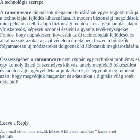
A technológia szerepe
A
ransomware
támadások megakadályozásának egyik legjobb módja
a technológiai fejlődés kihasználása. A modern biztonsági megoldások,
mint például a felhő alapú biztonsági mentések és a gépi tanulás alapú
víruskeresők, képesek azonnal észlelni a gyanús tevékenységeket.
Fontos, hogy naprakészen kövessük az új technológiák fejlődését és
alkalmazzuk azokat a saját védelem érdekében, hiszen a bűnözők
folyamatosan új módszereket dolgoznak ki áldozataik megkárosítására.
Összességében a
ransomware
nem csupán egy technikai probléma; ez
egy komoly üzleti és személyes kihívás, amely megfelelő felkészülést
és tudatosságot igényel. Maradjunk éberek, és tegyünk meg mindent
azért, hogy megvédjük magunkat és adatainkat a digitális világ sötét
oldalától!
Leave a Reply
Az e-mail címet nem tesszük közzé.
A kötelező mezőket
*
karakterrel
jelöltük