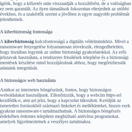
ígérik, hogy a kifizetés után visszaadják a hozzáférést, de a valóságban
ez nem garantált. Az ilyen támadások fokozottan elterjedtek az utóbbi
években, és a szakértők szerint a jövőben is egyre nagyobb problémát
jelenthetnek.
A kiberbiztonság fontossága
A
kiberbiztonság
kulcsfontosságú a digitális védelmünkhöz. Mivel a
ransomware fenyegetése folyamatosan növekszik, elengedhetetlen,
hogy tisztában legyünk az online biztonsági gyakorlatokkal. Az erős
jelszavak használata, a rendszeres frissítések telepítése és a biztonsági
mentések készítése mind hozzájárulnak ahhoz, hogy megőrizhessük
adataink integritását.
A biztonságos web használata
Amikor az interneten böngészünk, fontos, hogy biztonságos
weboldalakat használjunk. Ellenőrizzük, hogy a webcím
https
-sel
kezdődik-e, ami azt jelzi, hogy a kapcsolat titkosított. Kerüljük az
ismeretlen forrásokból származó linkeket és mellékleteket, hiszen ezek
gyakran ransomware-t tartalmazhatnak. A biztonságos böngészés
érdekében érdemes telepíteni megbízható antivírus programokat,
amelyek figyelmeztetnek a veszélyes tartalmakra.