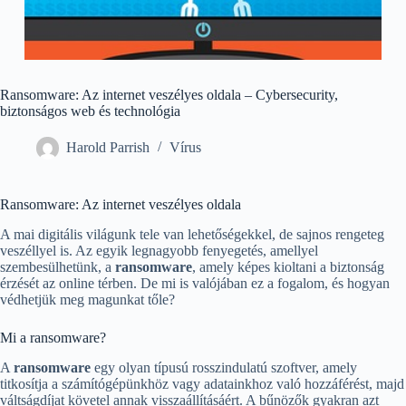
Ransomware: Az internet veszélyes oldala – Cybersecurity,
biztonságos web és technológia
Harold Parrish
Vírus
Ransomware: Az internet veszélyes oldala
A mai digitális világunk tele van lehetőségekkel, de sajnos rengeteg
veszéllyel is. Az egyik legnagyobb fenyegetés, amellyel
szembesülhetünk, a
ransomware
, amely képes kioltani a biztonság
érzését az online térben. De mi is valójában ez a fogalom, és hogyan
védhetjük meg magunkat tőle?
Mi a ransomware?
A
ransomware
egy olyan típusú rosszindulatú szoftver, amely
titkosítja a számítógépünkhöz vagy adatainkhoz való hozzáférést, majd
váltságdíjat követel annak visszaállításáért. A bűnözők gyakran azt