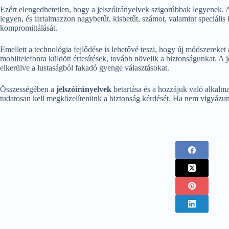
Ezért elengedhetetlen, hogy a jelszóirányelvek szigorúbbak legyenek. 
legyen, és tartalmazzon nagybetűt, kisbetűt, számot, valamint speciális
kompromittálását.
Emellett a technológia fejlődése is lehetővé teszi, hogy új módszereke
mobiltelefonra küldött értesítések, tovább növelik a biztonságunkat. A 
elkerülve a lustaságból fakadó gyenge választásokat.
Összességében a
jelszóirányelvek
betartása és a hozzájuk való alkalma
tudatosan kell megközelítenünk a biztonság kérdését. Ha nem vigyázunk