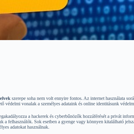
yelvek
szerepe soha nem volt ennyire fontos. Az internet használata sor
tő védelmi vonalak a személyes adataink és online identitásunk védel
megakadályozza a hackerek és cyberbűnözők hozzáférését a privát inform
a felhasználók. Sok esetben a gyenge vagy könnyen kitalálható jelsza
lyes adatokat használnak.