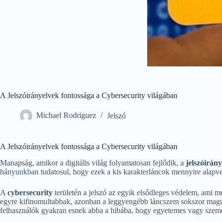
A Jelszóirányelvek fontossága a Cybersecurity világában
Michael Rodriguez
Jelszó
A Jelszóirányelvek fontossága a Cybersecurity világában
Manapság, amikor a digitális világ folyamatosan fejlődik, a
jelszóirán
hányunkban tudatosul, hogy ezek a kis karakterláncok mennyire alapve
A
cybersecurity
területén a jelszó az egyik elsődleges védelem, ami 
egyre kifinomultabbak, azonban a leggyengébb láncszem sokszor maguk 
felhasználók gyakran esnek abba a hibába, hogy egyetemes vagy szemé