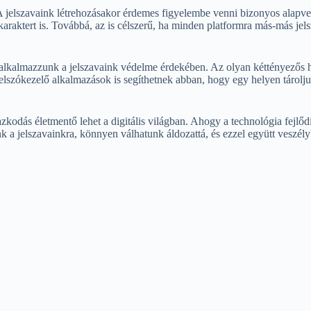
A jelszavaink létrehozásakor érdemes figyelembe venni bizonyos alapvet
 karaktert is. Továbbá, az is célszerű, ha minden platformra más-más je
t alkalmazzunk a jelszavaink védelme érdekében. Az olyan kéttényezős hi
jelszókezelő alkalmazások is segíthetnek abban, hogy egy helyen tárolju
zkodás életmentő lehet a digitális világban. Ahogy a technológia fejlődi
 a jelszavainkra, könnyen válhatunk áldozattá, és ezzel együtt veszély