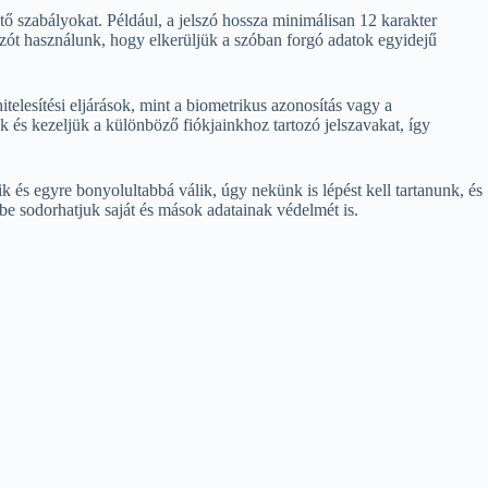
ő szabályokat. Például, a jelszó hossza minimálisan 12 karakter
lszót használunk, hogy elkerüljük a szóban forgó adatok egyidejű
telesítési eljárások, mint a biometrikus azonosítás vagy a
k és kezeljük a különböző fiókjainkhoz tartozó jelszavakat, így
k és egyre bonyolultabbá válik, úgy nekünk is lépést kell tartanunk, és
be sodorhatjuk saját és mások adatainak védelmét is.