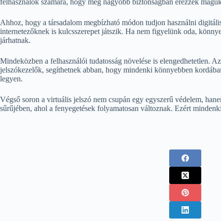
felhasználók számára, hogy még nagyobb biztonságban érezzék magukat 
Ahhoz, hogy a társadalom megbízható módon tudjon használni digitáli
internetezőknek is kulcsszerepet játszik. Ha nem figyelünk oda, könn
járhatnak.
Mindeközben a felhasználói tudatosság növelése is elengedhetetlen. Az 
jelszókezelők, segíthetnek abban, hogy mindenki könnyebben kordában ta
legyen.
Végső soron a virtuális jelszó nem csupán egy egyszerű védelem, hane
sűrűjében, ahol a fenyegetések folyamatosan változnak. Ezért mindenkine