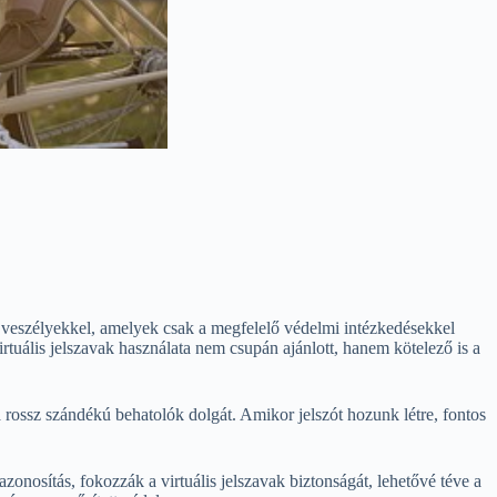
és veszélyekkel, amelyek csak a megfelelő védelmi intézkedésekkel
tuális jelszavak használata nem csupán ajánlott, hanem kötelező is a
 rossz szándékú behatolók dolgát. Amikor jelszót hozunk létre, fontos
azonosítás, fokozzák a virtuális jelszavak biztonságát, lehetővé téve a