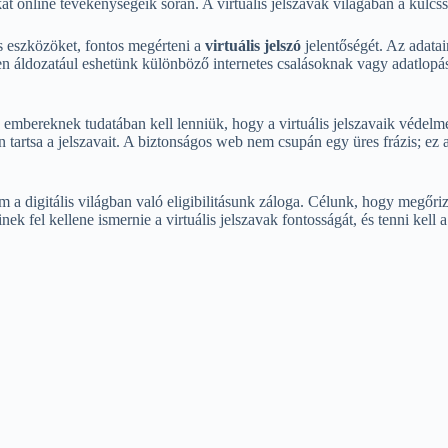
online tevékenységeik során. A virtuális jelszavak világában a kulcss
s eszközöket, fontos megérteni a
virtuális jelszó
jelentőségét. Az adat
yen áldozatául eshetünk különböző internetes csalásoknak vagy adatlop
embereknek tudatában kell lenniük, hogy a virtuális jelszavaik védelme
rtsa a jelszavait. A biztonságos web nem csupán egy üres frázis; ez a 
m a digitális világban való eligibilitásunk záloga. Célunk, hogy megő
k fel kellene ismernie a virtuális jelszavak fontosságát, és tenni kell