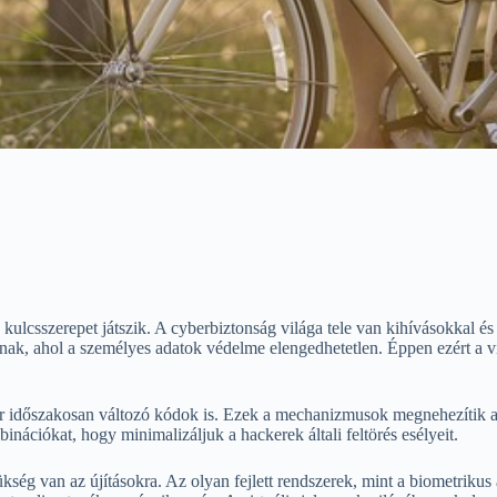
kulcsszerepet játszik. A cyberbiztonság világa tele van kihívásokkal 
ak, ahol a személyes adatok védelme elengedhetetlen. Éppen ezért a vir
 akár időszakosan változó kódok is. Ezek a mechanizmusok megnehezítik a
nációkat, hogy minimalizáljuk a hackerek általi feltörés esélyeit.
ükség van az újításokra. Az olyan fejlett rendszerek, mint a biometrikus 