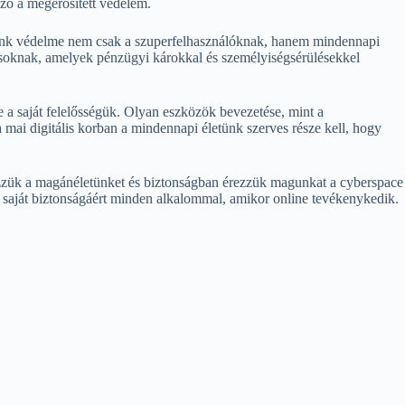
zó a megerősített védelem.
aink védelme nem csak a szuperfelhasználóknak, hanem mindennapi
ásoknak, amelyek pénzügyi károkkal és személyiségsérülésekkel
 a saját felelősségük. Olyan eszközök bevezetése, mint a
mai digitális korban a mindennapi életünk szerves része kell, hogy
rizzük a magánéletünket és biztonságban érezzük magunkat a cyberspace
 a saját biztonságáért minden alkalommal, amikor online tevékenykedik.